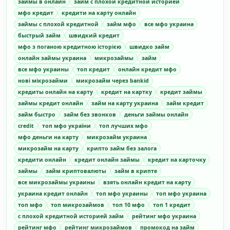
займы в онлайн
займ с плохой кредитной историей
мфо кредит
кредити на карту онлайн
займы с плохой кредитной
займ мфо
все мфо украина
быстрый займ
швидкий кредит
мфо з поганою кредитною історією
швидко займ
онлайн займы украина
микрозаймы
займ
все мфо украины
топ кредит
онлайн кредит мфо
нові мікрозайми
микрозайм через bankid
кредиты онлайн на карту
кредит на картку
кредит займы
займы кредит онлайн
займ на карту украина
займ кредит
займ быстро
займ без звонков
деньги займы онлайн
credit
топ мфо україни
топ лучших мфо
мфо деньги на карту
микрозайм украина
микрозайм на карту
крипто займ без залога
кредити онлайн
кредит онлайн займы
кредит на карточку
займы
займ криптовалюты
займ в крипте
все микрозаймы украины
взять онлайн кредит на карту
украина кредит онлайн
топ мфо украины
топ мфо украина
топ мфо
топ микрозаймов
топ 10 мфо
топ 1 кредит
с плохой кредитной историей займ
рейтинг мфо украина
рейтинг мфо
рейтинг микрозаймов
промокод на займ