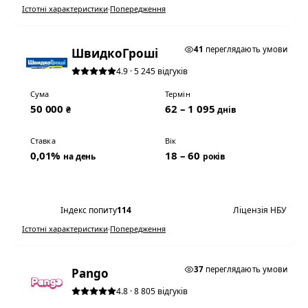
Істотні характеристики
·
Попередження
★ ТОП #3
41
переглядають умови
ШвидкоГроші
4.9 · 5 245 відгуків
Сума
Термін
50 000
62 – 1 095
₴
днів
Ставка
Вік
0,01%
18 – 60
на день
років
Переглянути умови
Індекс попиту
114
Ліцензія НБУ
Істотні характеристики
·
Попередження
0,01% НА ДЕНЬ
37
переглядають умови
Pango
4.8 · 8 805 відгуків