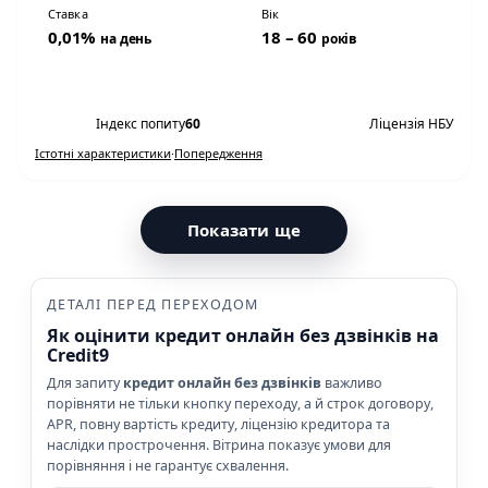
Ставка
Вік
0,01%
18 – 60
на день
років
Переглянути умови
Індекс попиту
60
Ліцензія НБУ
Істотні характеристики
·
Попередження
Показати ще
ДЕТАЛІ ПЕРЕД ПЕРЕХОДОМ
Як оцінити кредит онлайн без дзвінків на
Credit9
Для запиту
кредит онлайн без дзвінків
важливо
порівняти не тільки кнопку переходу, а й строк договору,
APR, повну вартість кредиту, ліцензію кредитора та
наслідки прострочення. Вітрина показує умови для
порівняння і не гарантує схвалення.