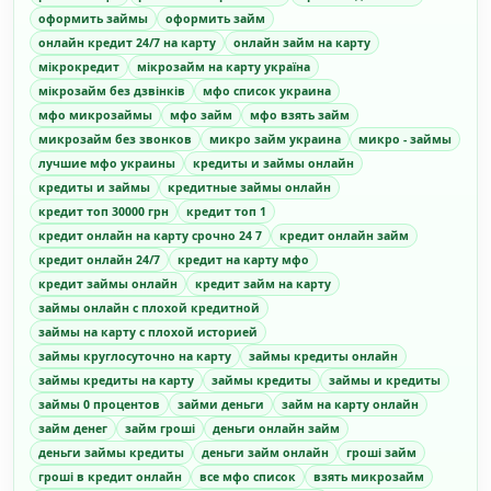
оформить займы
оформить займ
онлайн кредит 24/7 на карту
онлайн займ на карту
мікрокредит
мікрозайм на карту україна
мікрозайм без дзвінків
мфо список украина
мфо микрозаймы
мфо займ
мфо взять займ
микрозайм без звонков
микро займ украина
микро - займы
лучшие мфо украины
кредиты и займы онлайн
кредиты и займы
кредитные займы онлайн
кредит топ 30000 грн
кредит топ 1
кредит онлайн на карту срочно 24 7
кредит онлайн займ
кредит онлайн 24/7
кредит на карту мфо
кредит займы онлайн
кредит займ на карту
займы онлайн с плохой кредитной
займы на карту с плохой историей
займы круглосуточно на карту
займы кредиты онлайн
займы кредиты на карту
займы кредиты
займы и кредиты
займы 0 процентов
займи деньги
займ на карту онлайн
займ денег
займ гроші
деньги онлайн займ
деньги займы кредиты
деньги займ онлайн
гроші займ
гроші в кредит онлайн
все мфо список
взять микрозайм