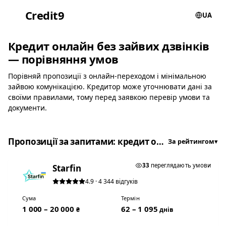
Credit
9
UA
Кредит онлайн без зайвих дзвінків
— порівняння умов
Порівняй пропозиції з онлайн-переходом і мінімальною
зайвою комунікацією. Кредитор може уточнювати дані за
своїми правилами, тому перед заявкою перевір умови та
документи.
Пропозиції за запитами: кредит онлайн, мікрозайм онлайн, позика на картку
За рейтингом
▾
★ ТОП #1
33
переглядають умови
Starfin
4.9 · 4 344 відгуків
Сума
Термін
1 000 – 20 000
62 – 1 095
₴
днів