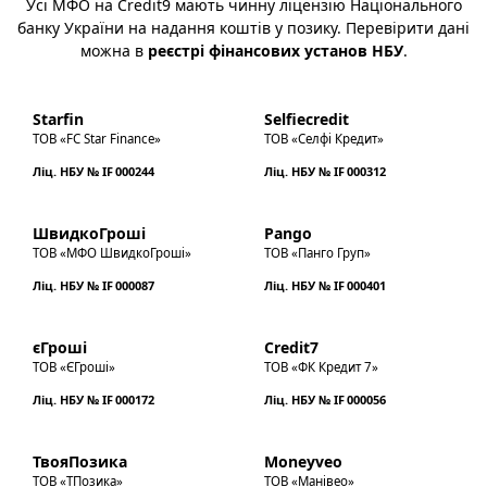
Усі МФО на Credit9 мають чинну ліцензію Національного
банку України на надання коштів у позику. Перевірити дані
можна в
реєстрі фінансових установ НБУ
.
Starfin
Selfiecredit
ТОВ «FC Star Finance»
ТОВ «Селфі Кредит»
Ліц. НБУ № IF 000244
Ліц. НБУ № IF 000312
ШвидкоГроші
Pango
ТОВ «МФО ШвидкоГроші»
ТОВ «Панго Груп»
Ліц. НБУ № IF 000087
Ліц. НБУ № IF 000401
єГроші
Credit7
ТОВ «ЄГроші»
ТОВ «ФК Кредит 7»
Ліц. НБУ № IF 000172
Ліц. НБУ № IF 000056
ТвояПозика
Moneyveo
ТОВ «ТПозика»
ТОВ «Манівео»