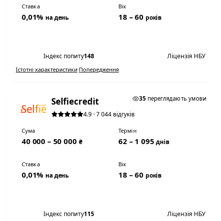
Ставка
Вік
0,01%
18 – 60
на день
років
Переглянути умови
Індекс попиту
148
Ліцензія НБУ
Істотні характеристики
·
Попередження
★ ТОП #2
35
переглядають умови
Selfiecredit
4.9 · 7 044 відгуків
Сума
Термін
40 000 – 50 000
62 – 1 095
₴
днів
Ставка
Вік
0,01%
18 – 60
на день
років
Переглянути умови
Індекс попиту
115
Ліцензія НБУ