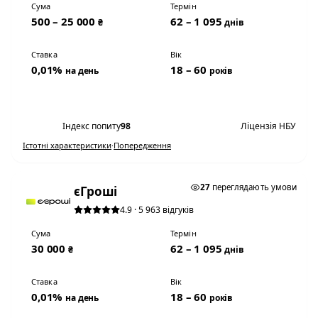
Сума
Термін
500 – 25 000
62 – 1 095
₴
днів
Ставка
Вік
0,01%
18 – 60
на день
років
Переглянути умови
Індекс попиту
98
Ліцензія НБУ
Істотні характеристики
·
Попередження
0,01% НА ДЕНЬ
27
переглядають умови
єГроші
4.9 · 5 963 відгуків
Сума
Термін
30 000
62 – 1 095
₴
днів
Ставка
Вік
0,01%
18 – 60
на день
років