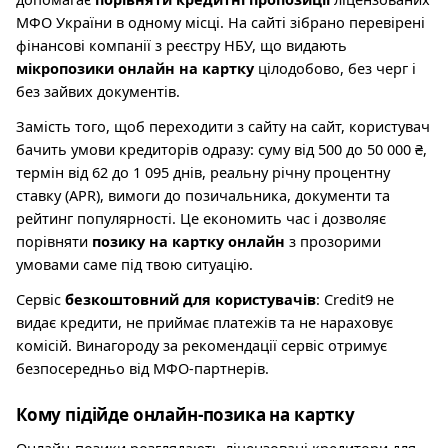
МФО України в одному місці. На сайті зібрано перевірені
фінансові компанії з реєстру НБУ, що видають
мікропозики онлайн на картку
цілодобово, без черг і
без зайвих документів.
Замість того, щоб переходити з сайту на сайт, користувач
бачить умови кредиторів одразу: суму від 500 до 50 000 ₴,
термін від 62 до 1 095 днів, реальну річну процентну
ставку (APR), вимоги до позичальника, документи та
рейтинг популярності. Це економить час і дозволяє
порівняти
позику на картку онлайн
з прозорими
умовами саме під твою ситуацію.
Сервіс
безкоштовний для користувачів
: Credit9 не
видає кредити, не приймає платежів та не нараховує
комісій. Винагороду за рекомендації сервіс отримує
безпосередньо від МФО-партнерів.
Кому підійде онлайн-позика на картку