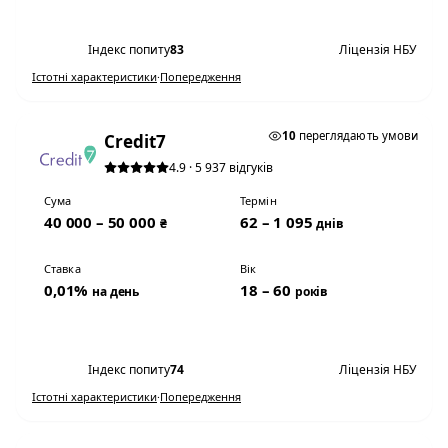
Переглянути умови
Індекс попиту
83
Ліцензія НБУ
Істотні характеристики
·
Попередження
0,01% НА ДЕНЬ
10
переглядають умови
Credit7
4.9 · 5 937 відгуків
Сума
Термін
40 000 – 50 000
62 – 1 095
₴
днів
Ставка
Вік
0,01%
18 – 60
на день
років
Переглянути умови
Індекс попиту
74
Ліцензія НБУ
Істотні характеристики
·
Попередження
0,01% НА ДЕНЬ