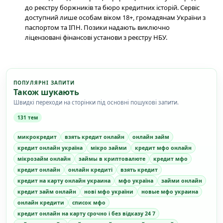
до реєстру боржників та бюро кредитних історій. Сервіс
доступний лише особам віком 18+, громадянам України з
паспортом та ІПН. Позики надають виключно
ліцензовані фінансові установи з реєстру НБУ.
ПОПУЛЯРНІ ЗАПИТИ
Також шукають
Швидкі переходи на сторінки під основні пошукові запити.
131 тем
микрокредит
взять кредит онлайн
онлайн займ
кредит онлайн україна
мікро займи
кредит мфо онлайн
мікрозайм онлайн
займы в криптовалюте
кредит мфо
кредит онлайн
онлайн кредиті
взять кредит
кредит на карту онлайн украина
мфо україна
займи онлайн
кредит займ онлайн
нові мфо україни
новые мфо украина
онлайн кредити
список мфо
кредит онлайн на карту срочно і без відказу 24 7