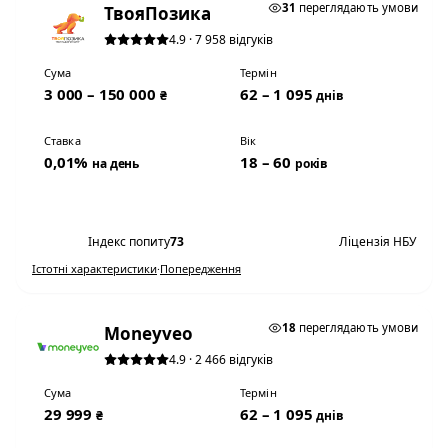
31
переглядають умови
ТвояПозика
4.9 · 7 958 відгуків
Сума
Термін
3 000 – 150 000
62 – 1 095
₴
днів
Ставка
Вік
0,01%
18 – 60
на день
років
Переглянути умови
Індекс попиту
73
Ліцензія НБУ
Істотні характеристики
·
Попередження
0,01% НА ДЕНЬ
18
переглядають умови
Moneyveo
4.9 · 2 466 відгуків
Сума
Термін
29 999
62 – 1 095
₴
днів