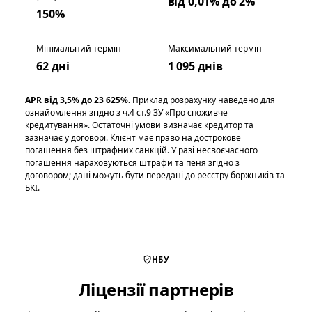
від 0,01% до 2%
150%
Мінімальний термін
Максимальний термін
62 дні
1 095 днів
APR від 3,5% до 23 625%.
Приклад розрахунку наведено для
ознайомлення згідно з ч.4 ст.9 ЗУ «Про споживче
кредитування». Остаточні умови визначає кредитор та
зазначає у договорі. Клієнт має право на дострокове
погашення без штрафних санкцій. У разі несвоєчасного
погашення нараховуються штрафи та пеня згідно з
договором; дані можуть бути передані до реєстру боржників та
БКІ.
НБУ
Ліцензії партнерів