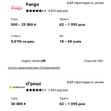
37
переглядають умови
Pango
4.8 · 8 805 відгуків
Сума
Термін
500 – 25 000
62 – 1 095
₴
днів
Ставка
Вік
0,01%
18 – 60
на день
років
Переглянути умови
Індекс попиту
98
Ліцензія НБУ
Істотні характеристики
·
Попередження
0,01% НА ДЕНЬ
27
переглядають умови
єГроші
4.9 · 5 963 відгуків
Сума
Термін
30 000
62 – 1 095
₴
днів