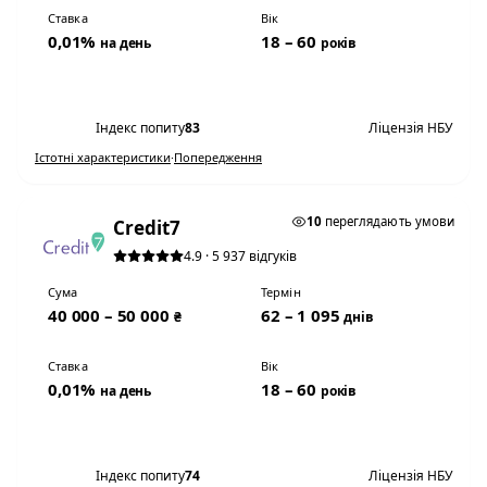
Ставка
Вік
0,01%
18 – 60
на день
років
Переглянути умови
Індекс попиту
83
Ліцензія НБУ
Істотні характеристики
·
Попередження
0,01% НА ДЕНЬ
10
переглядають умови
Credit7
4.9 · 5 937 відгуків
Сума
Термін
40 000 – 50 000
62 – 1 095
₴
днів
Ставка
Вік
0,01%
18 – 60
на день
років
Переглянути умови
Індекс попиту
74
Ліцензія НБУ