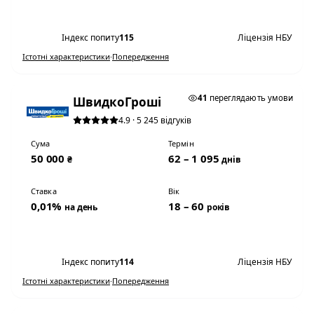
Переглянути умови
Індекс попиту
115
Ліцензія НБУ
Істотні характеристики
·
Попередження
★ ТОП #3
41
переглядають умови
ШвидкоГроші
4.9 · 5 245 відгуків
Сума
Термін
50 000
62 – 1 095
₴
днів
Ставка
Вік
0,01%
18 – 60
на день
років
Переглянути умови
Індекс попиту
114
Ліцензія НБУ
Істотні характеристики
·
Попередження
0,01% НА ДЕНЬ