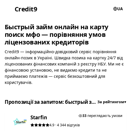
Credit
9
UA
Быстрый займ онлайн на карту
поиск мфо — порівняння умов
ліцензованих кредиторів
Credit9 — інформаційно-довідковий сервіс порівняння
онлайн-позик в Україні. Швидка позика на картку 24/7 від
ліцензованих фінансових компаній з реєстру НБУ. Ми не є
фінансовою установою, не видаємо кредити та не
приймаємо платежів — сервіс безкоштовний для
користувачів.
Пропозиції за запитом: быстрый займ онлайн на карту поиск мфо
За рейтингом
▾
★ ТОП #1
33
переглядають умови
Starfin
4.9 · 4 344 відгуків