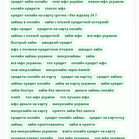
кредит займ онлайн
нові мфо україни
новые мфо украина
онлайн кредити
список мфо
кредит онлайн на карту срочно і без відказу 24 7
займы в онлайн
займ с плохой кредитной историей
мфо кредит
кредити на карту онлайн
займы с плохой кредитной
займ мфо
все мфо украина
быстрый займ
швидкий кредит
мфо з поганою кредитною історією
швидко займ
онлайн займы украина
микрозаймы
займ
все мфо украины
топ кредит
онлайн кредит мфо
нові мікрозайми
микрозайм через bankid
кредиты онлайн на карту
кредит на картку
кредит займы
займы кредит онлайн
займ на карту украина
займ кредит
займ быстро
займ без звонков
деньги займы онлайн
credit
топ мфо україни
топ лучших мфо
мфо деньги на карту
микрозайм украина
микрозайм на карту
крипто займ без залога
кредити онлайн
кредит онлайн займы
кредит на карточку
займы
займ криптовалюты
займ в крипте
все микрозаймы украины
взять онлайн кредит на карту
украина кредит онлайн
топ мфо украины
топ мфо украина