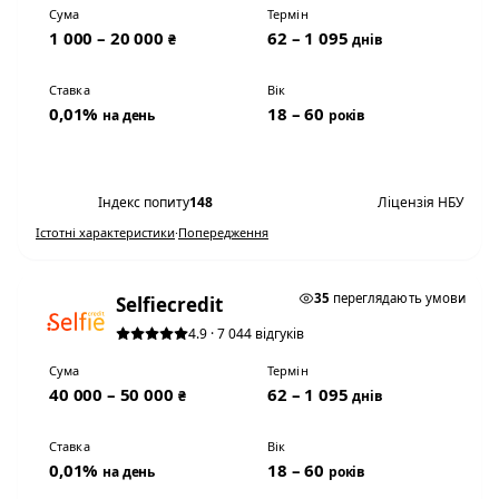
Сума
Термін
1 000 – 20 000
62 – 1 095
₴
днів
Ставка
Вік
0,01%
18 – 60
на день
років
Переглянути умови
Індекс попиту
148
Ліцензія НБУ
Істотні характеристики
·
Попередження
★ ТОП #2
35
переглядають умови
Selfiecredit
4.9 · 7 044 відгуків
Сума
Термін
40 000 – 50 000
62 – 1 095
₴
днів
Ставка
Вік
0,01%
18 – 60
на день
років