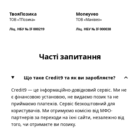
ТвояПозика
Moneyveo
ТОВ «ТПозика»
ТОВ «Манівео»
Ліц. НБУ № IF 000219
Ліц. НБУ № IF 000038
Часті запитання
Що таке Credit9 та як ви заробляєте?
Credit9 — це інформаційно-довідковий сервіс. Ми не
є фінансовою установою, не видаємо позик та не
приймаємо платежів. Сервіс безкоштовний для
користувачів. Ми отримуємо комісію від МФО-
партнерів за переходи на їхні сайти, незалежно від
того, чи отримаєте ви позику.