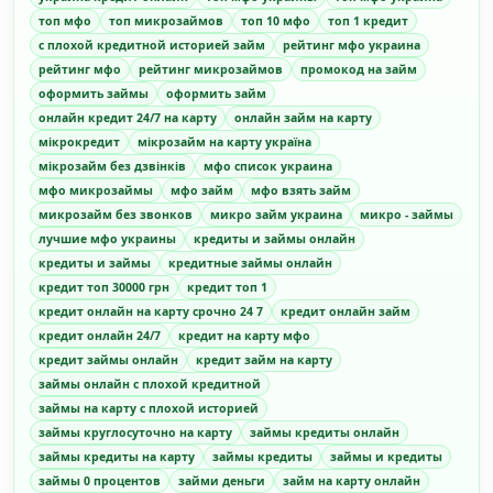
топ мфо
топ микрозаймов
топ 10 мфо
топ 1 кредит
с плохой кредитной историей займ
рейтинг мфо украина
рейтинг мфо
рейтинг микрозаймов
промокод на займ
оформить займы
оформить займ
онлайн кредит 24/7 на карту
онлайн займ на карту
мікрокредит
мікрозайм на карту україна
мікрозайм без дзвінків
мфо список украина
мфо микрозаймы
мфо займ
мфо взять займ
микрозайм без звонков
микро займ украина
микро - займы
лучшие мфо украины
кредиты и займы онлайн
кредиты и займы
кредитные займы онлайн
кредит топ 30000 грн
кредит топ 1
кредит онлайн на карту срочно 24 7
кредит онлайн займ
кредит онлайн 24/7
кредит на карту мфо
кредит займы онлайн
кредит займ на карту
займы онлайн с плохой кредитной
займы на карту с плохой историей
займы круглосуточно на карту
займы кредиты онлайн
займы кредиты на карту
займы кредиты
займы и кредиты
займы 0 процентов
займи деньги
займ на карту онлайн