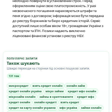
необхідно повернути в установлений строк. Перед
оформленням оціни свою платоспроможність. У разі
несвоєчасного погашення нараховуються штрафи та
пеня згідно з договором; інформація може бути передана
до реєстру боржників та бюро кредитних історій. Сервіс
доступний лише особам віком 18+, громадянам України з
паспортом та ІПН. Позики надають виключно
ліцензовані фінансові установи з реєстру НБУ.
ПОПУЛЯРНІ ЗАПИТИ
Також шукають
Швидкі переходи на сторінки під основні пошукові запити.
131 тем
микрокредит
взять кредит онлайн
онлайн займ
кредит онлайн україна
мікро займи
кредит мфо онлайн
мікрозайм онлайн
займы в криптовалюте
кредит мфо
кредит онлайн
онлайн кредиті
взять кредит
кредит на карту онлайн украина
мфо україна
займи онлайн