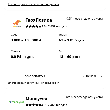
Істотні характеристики
·
Попередження
0,01% НА ДЕНЬ
31
переглядають умови
ТвояПозика
4.9 · 7 958 відгуків
Сума
Термін
3 000 – 150 000
62 – 1 095
₴
днів
Ставка
Вік
0,01%
18 – 60
на день
років
Переглянути умови
Індекс попиту
73
Ліцензія НБУ
Істотні характеристики
·
Попередження
0,01% НА ДЕНЬ
18
переглядають умови
Moneyveo
4.9 · 2 466 відгуків