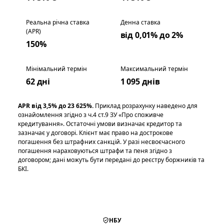
Реальна річна ставка
Денна ставка
(APR)
від 0,01% до 2%
150%
Мінімальний термін
Максимальний термін
62 дні
1 095 днів
APR від 3,5% до 23 625%.
Приклад розрахунку наведено для
ознайомлення згідно з ч.4 ст.9 ЗУ «Про споживче
кредитування». Остаточні умови визначає кредитор та
зазначає у договорі. Клієнт має право на дострокове
погашення без штрафних санкцій. У разі несвоєчасного
погашення нараховуються штрафи та пеня згідно з
договором; дані можуть бути передані до реєстру боржників та
БКІ.
НБУ