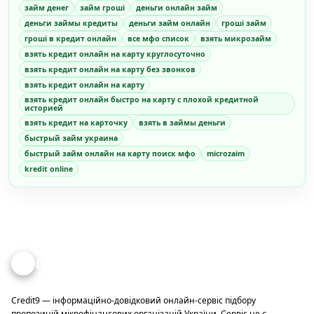
займ денег
займ гроші
деньги онлайн займ
деньги займы кредиты
деньги займ онлайн
гроші займ
гроші в кредит онлайн
все мфо список
взять микрозайм
взять кредит онлайн на карту круглосуточно
взять кредит онлайн на карту без звонков
взять кредит онлайн на карту
взять кредит онлайн быстро на карту с плохой кредитной
историей
взять кредит на карточку
взять в займы деньги
быстрый займ украина
быстрый займ онлайн на карту поиск мфо
microzaim
kredit online
Credit
9
Credit9 — інформаційно-довідковий онлайн-сервіс підбору
пропозицій мікрофінансових організацій України. Сервіс не є