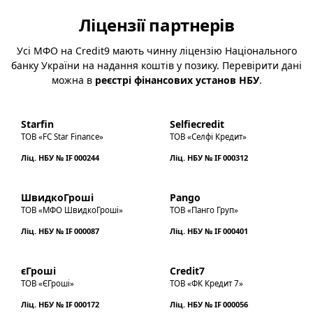
Ліцензії партнерів
Усі МФО на Credit9 мають чинну ліцензію Національного
банку України на надання коштів у позику. Перевірити дані
можна в
реєстрі фінансових установ НБУ
.
Starfin
Selfiecredit
ТОВ «FC Star Finance»
ТОВ «Селфі Кредит»
Ліц. НБУ № IF 000244
Ліц. НБУ № IF 000312
ШвидкоГроші
Pango
ТОВ «МФО ШвидкоГроші»
ТОВ «Панго Груп»
Ліц. НБУ № IF 000087
Ліц. НБУ № IF 000401
єГроші
Credit7
ТОВ «ЄГроші»
ТОВ «ФК Кредит 7»
Ліц. НБУ № IF 000172
Ліц. НБУ № IF 000056