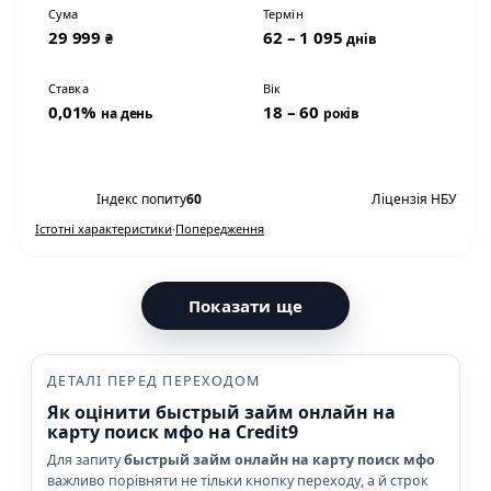
Сума
Термін
29 999
62 – 1 095
₴
днів
Ставка
Вік
0,01%
18 – 60
на день
років
Переглянути умови
Індекс попиту
60
Ліцензія НБУ
Істотні характеристики
·
Попередження
Показати ще
ДЕТАЛІ ПЕРЕД ПЕРЕХОДОМ
Як оцінити быстрый займ онлайн на
карту поиск мфо на Credit9
Для запиту
быстрый займ онлайн на карту поиск мфо
важливо порівняти не тільки кнопку переходу, а й строк