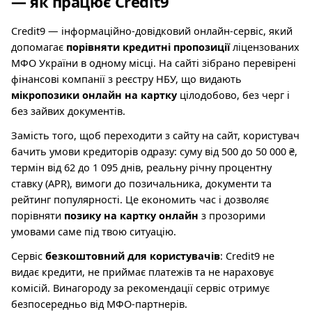
— як працює Credit9
Credit9 — інформаційно-довідковий онлайн-сервіс, який
допомагає
порівняти кредитні пропозиції
ліцензованих
МФО України в одному місці. На сайті зібрано перевірені
фінансові компанії з реєстру НБУ, що видають
мікропозики онлайн на картку
цілодобово, без черг і
без зайвих документів.
Замість того, щоб переходити з сайту на сайт, користувач
бачить умови кредиторів одразу: суму від 500 до 50 000 ₴,
термін від 62 до 1 095 днів, реальну річну процентну
ставку (APR), вимоги до позичальника, документи та
рейтинг популярності. Це економить час і дозволяє
порівняти
позику на картку онлайн
з прозорими
умовами саме під твою ситуацію.
Сервіс
безкоштовний для користувачів
: Credit9 не
видає кредити, не приймає платежів та не нараховує
комісій. Винагороду за рекомендації сервіс отримує
безпосередньо від МФО-партнерів.