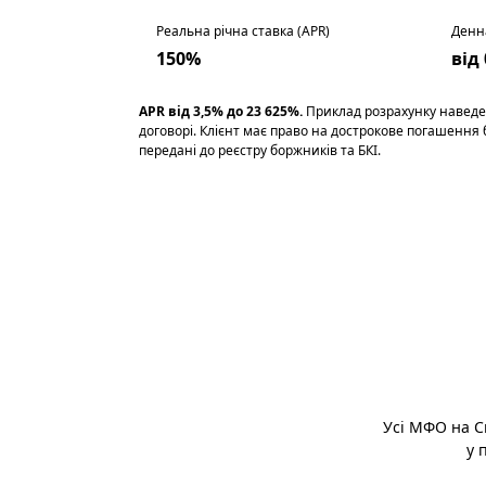
Реальна річна ставка (APR)
Денн
150%
від
APR від 3,5% до 23 625%.
Приклад розрахунку наведен
договорі. Клієнт має право на дострокове погашення
передані до реєстру боржників та БКІ.
Усі МФО на C
у 