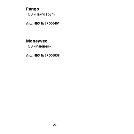
Pango
ТОВ «Панго Груп»
Ліц. НБУ № IF 000401
Moneyveo
ТОВ «Манівео»
Ліц. НБУ № IF 000038