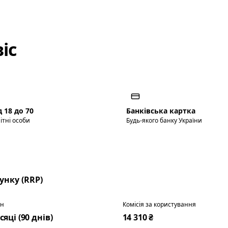
іс
д 18 до 70
Банківська картка
ітні особи
Будь-якого банку України
нку (RRP)
ін
Комісія за користування
сяці (90 днів)
14 310 ₴