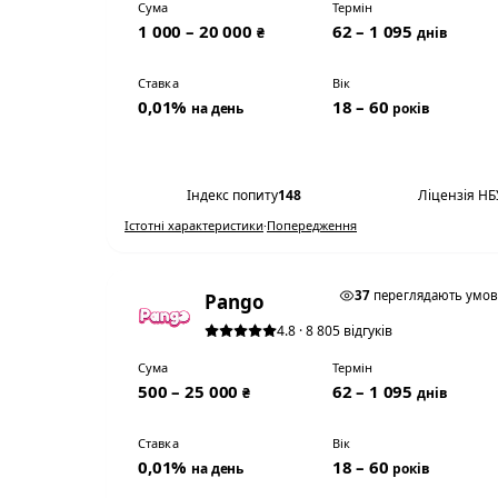
Сума
Термін
1 000 – 20 000
62 – 1 095
₴
днів
Ставка
Вік
0,01%
18 – 60
на день
років
Переглянути умови
Індекс попиту
148
Ліцензія НБ
Істотні характеристики
·
Попередження
0,01% НА ДЕНЬ
37
переглядають умо
Pango
4.8 · 8 805 відгуків
Сума
Термін
500 – 25 000
62 – 1 095
₴
днів
Ставка
Вік
0,01%
18 – 60
на день
років