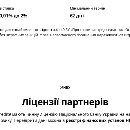
а ставка
Мінімальний термін
 0,01% до 2%
62 дні
о для ознайомлення згідно з ч.4 ст.9 ЗУ «Про споживче кредитування». Ос
 без штрафних санкцій. У разі несвоєчасного погашення нараховуються штр
НБУ
Ліцензії партнерів
redit9 мають чинну ліцензію Національного банку України на н
позику. Перевірити дані можна в
реєстрі фінансових установ Н