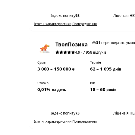
Переглянути умови
Індекс попиту
98
Ліцензія НБ
Істотні характеристики
·
Попередження
0,01% НА ДЕНЬ
31
переглядають умо
ТвояПозика
4.9 · 7 958 відгуків
Сума
Термін
3 000 – 150 000
62 – 1 095
₴
днів
Ставка
Вік
0,01%
18 – 60
на день
років
Переглянути умови
Індекс попиту
73
Ліцензія НБ
Істотні характеристики
·
Попередження