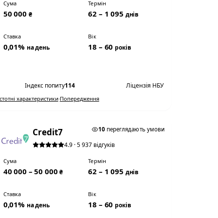
Сума
Термін
50 000
62 – 1 095
₴
днів
Ставка
Вік
0,01%
18 – 60
на день
років
Переглянути умови
Індекс попиту
114
Ліцензія НБУ
Істотні характеристики
·
Попередження
0,01% НА ДЕНЬ
10
переглядають умови
Credit7
4.9 · 5 937 відгуків
Сума
Термін
40 000 – 50 000
62 – 1 095
₴
днів
Ставка
Вік
0,01%
18 – 60
на день
років