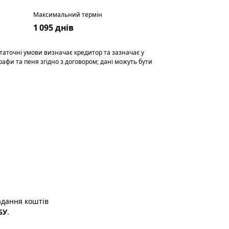
Максимальний термін
1 095 днів
таточні умови визначає кредитор та зазначає у
афи та пеня згідно з договором; дані можуть бути
адання коштів
БУ
.