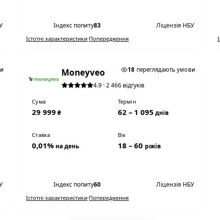
Переглянути умови
У
Індекс попиту
83
Ліцензія НБУ
Істотні характеристики
·
Попередження
0,01% НА ДЕНЬ
ви
18
переглядають умови
Moneyveo
4.9 · 2 466 відгуків
Сума
Термін
29 999
62 – 1 095
₴
днів
Ставка
Вік
0,01%
18 – 60
на день
років
Переглянути умови
У
Індекс попиту
60
Ліцензія НБУ
Істотні характеристики
·
Попередження