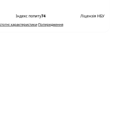
Переглянути умови
Індекс попиту
74
Ліцензія НБУ
Істотні характеристики
·
Попередження