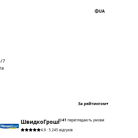
UA
4/7
та
За рейтингом
▾
★ ТОП #3
41
переглядають умови
ШвидкоГроші
4.9 · 5 245 відгуків