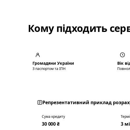
Кому підходить серв
Громадяни України
Вік ві
З паспортом та ІПН
Повнол
Репрезентативний приклад розраху
Сума кредиту
Терм
30 000 ₴
3 мі