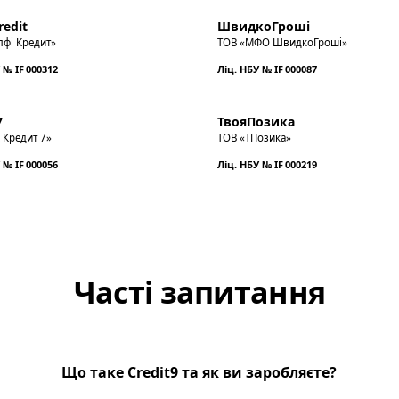
redit
ШвидкоГроші
лфі Кредит»
ТОВ «МФО ШвидкоГроші»
 № IF 000312
Ліц. НБУ № IF 000087
7
ТвояПозика
 Кредит 7»
ТОВ «ТПозика»
 № IF 000056
Ліц. НБУ № IF 000219
Часті запитання
Що таке Credit9 та як ви заробляєте?