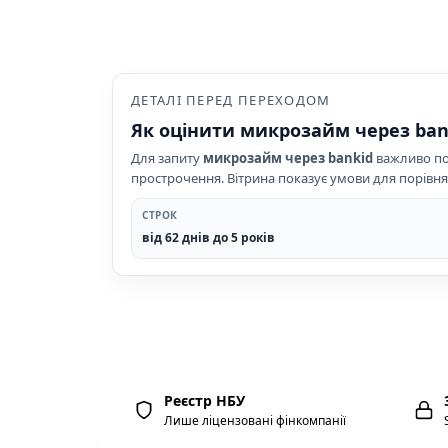
ДЕТАЛІ ПЕРЕД ПЕРЕХОДОМ
Як оцінити микрозайм через bank
Для запиту
микрозайм через bankid
важливо пор
прострочення. Вітрина показує умови для порівнян
СТРОК
від 62 днів до 5 років
Реєстр НБУ
Лише ліцензовані фінкомпанії