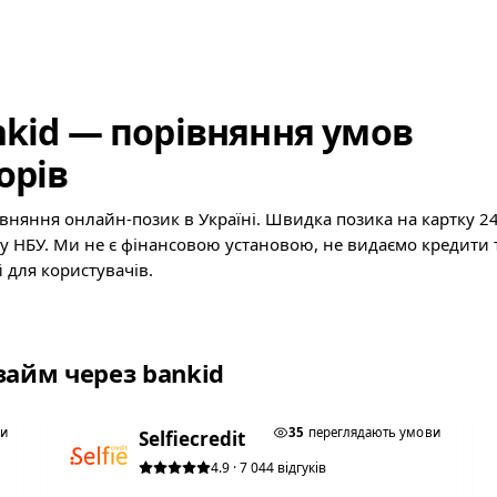
kid — порівняння умов
орів
івняння онлайн-позик в Україні. Швидка позика на картку 2
ру НБУ. Ми не є фінансовою установою, не видаємо кредити 
 для користувачів.
займ через bankid
★ ТОП #2
ви
35
переглядають умови
Selfiecredit
4.9 · 7 044 відгуків