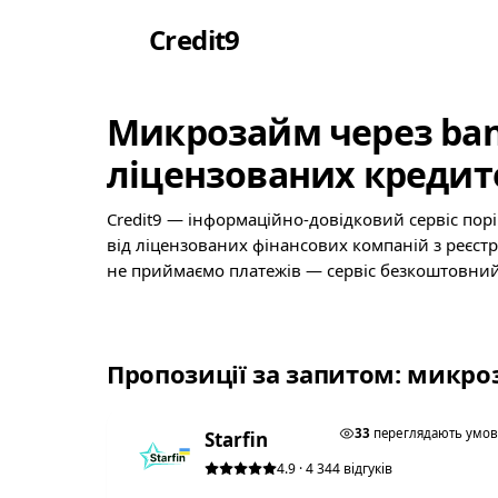
Credit
9
Микрозайм через ban
ліцензованих кредит
Credit9 — інформаційно-довідковий сервіс пор
від ліцензованих фінансових компаній з реєст
не приймаємо платежів — сервіс безкоштовний
Пропозиції за запитом: микро
★ ТОП #1
33
переглядають умо
Starfin
4.9 · 4 344 відгуків