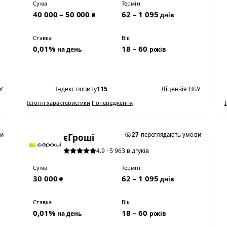
Сума
Термін
40 000 – 50 000
62 – 1 095
₴
днів
Ставка
Вік
0,01%
18 – 60
на день
років
Переглянути умови
У
Індекс попиту
115
Ліцензія НБУ
Істотні характеристики
·
Попередження
0,01% НА ДЕНЬ
ви
27
переглядають умови
єГроші
4.9 · 5 963 відгуків
Сума
Термін
30 000
62 – 1 095
₴
днів
Ставка
Вік
0,01%
18 – 60
на день
років