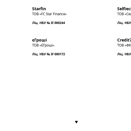
Starfin
Selfiec
ТОВ «FC Star Finance»
ТОВ «Се
Ліц. НБУ № IF 000244
Ліц. НБУ
єГроші
Credit
ТОВ «ЄГроші»
ТОВ «ФК
Ліц. НБУ № IF 000172
Ліц. НБУ