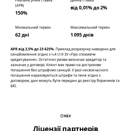
Реальна річна ставка
Денна ставка
(APR)
від 0,01% до 2%
150%
Мінімальний термін
Максимальний термін
62 дні
1 095 днів
APR від 3,5% до 23 625%.
Приклад розрахунку наведено для
ознайомлення згідно з ч.4 ст.9 ЗУ «Про споживче
кредитування». Остаточні умови визначає кредитор та
зазначає у договорі. Клієнт має право на дострокове
погашення без штрафних санкцій. У разі несвоєчасного
погашення нараховуються штрафи та пеня згідно з
договором; дані можуть бути передані до реєстру боржників та
БКІ.
НБУ
Ліцензії партнерів