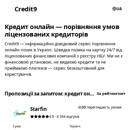
Credit
9
UA
Кредит онлайн — порівняння умов
ліцензованих кредиторів
Credit9 — інформаційно-довідковий сервіс порівняння
онлайн-позик в Україні. Швидка позика на картку 24/7 від
ліцензованих фінансових компаній з реєстру НБУ. Ми не є
фінансовою установою, не видаємо кредити та не
приймаємо платежів — сервіс безкоштовний для
користувачів.
Пропозиції за запитом: кредит онлайн
За рейтингом
▾
★ ТОП #1
33
переглядають умови
Starfin
4.9 · 4 344 відгуків
Сума
Термін