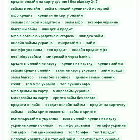
кредит онлайн на карту срочно і без відказу 24 7
займы в онлайн
займ с плохой кредитной историей
мфо кредит
кредити на карту онлайн
займы с плохой кредитной
займ мфо
все мфо украина
быстрый займ
швидкий кредит
мфо з поганою кредитною історією
швидко займ
онлайн займы украина
микрозаймы
займ
все мфо украины
топ кредит
онлайн кредит мфо
нові мікрозайми
микрозайм через bankid
кредиты онлайн на карту
кредит на картку
кредит займы
займы кредит онлайн
займ на карту украина
займ кредит
займ быстро
займ без звонков
деньги займы онлайн
credit
топ мфо україни
топ лучших мфо
мфо деньги на карту
микрозайм украина
микрозайм на карту
крипто займ без залога
кредити онлайн
кредит онлайн займы
кредит на карточку
займы
займ криптовалюты
займ в крипте
все микрозаймы украины
взять онлайн кредит на карту
украина кредит онлайн
топ мфо украины
топ мфо украина
топ мфо
топ микрозаймов
топ 10 мфо
топ 1 кредит
с плохой кредитной историей займ
рейтинг мфо украина