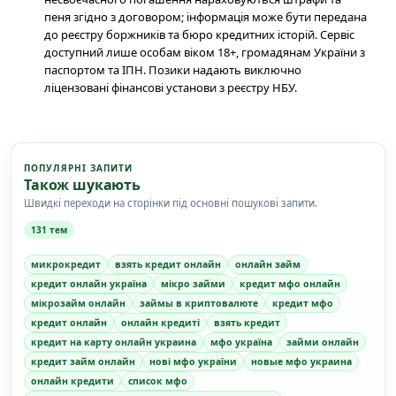
пеня згідно з договором; інформація може бути передана
до реєстру боржників та бюро кредитних історій. Сервіс
доступний лише особам віком 18+, громадянам України з
паспортом та ІПН. Позики надають виключно
ліцензовані фінансові установи з реєстру НБУ.
ПОПУЛЯРНІ ЗАПИТИ
Також шукають
Швидкі переходи на сторінки під основні пошукові запити.
131 тем
микрокредит
взять кредит онлайн
онлайн займ
кредит онлайн україна
мікро займи
кредит мфо онлайн
мікрозайм онлайн
займы в криптовалюте
кредит мфо
кредит онлайн
онлайн кредиті
взять кредит
кредит на карту онлайн украина
мфо україна
займи онлайн
кредит займ онлайн
нові мфо україни
новые мфо украина
онлайн кредити
список мфо