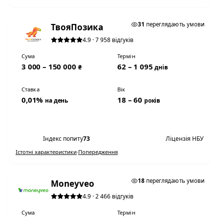
0,01% НА ДЕНЬ
31
переглядають умови
ТвояПозика
4.9 · 7 958 відгуків
Сума
Термін
3 000 – 150 000
62 – 1 095
₴
днів
Ставка
Вік
0,01%
18 – 60
на день
років
Переглянути умови
Індекс попиту
73
Ліцензія НБУ
Істотні характеристики
·
Попередження
0,01% НА ДЕНЬ
18
переглядають умови
Moneyveo
4.9 · 2 466 відгуків
Сума
Термін