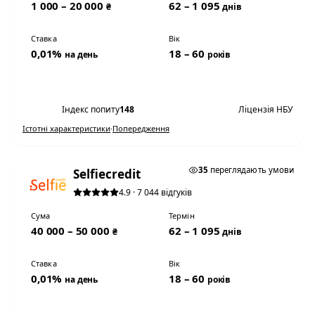
1 000 – 20 000
62 – 1 095
₴
днів
Ставка
Вік
0,01%
18 – 60
на день
років
Переглянути умови
Індекс попиту
148
Ліцензія НБУ
Істотні характеристики
·
Попередження
★ ТОП #2
35
переглядають умови
Selfiecredit
4.9 · 7 044 відгуків
Сума
Термін
40 000 – 50 000
62 – 1 095
₴
днів
Ставка
Вік
0,01%
18 – 60
на день
років
Переглянути умови