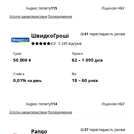
Індекс попиту
115
Ліцензія НБУ
Істотні характеристики
·
Попередження
★ ТОП #3
41
переглядають умови
ШвидкоГроші
4.9 · 5 245 відгуків
Сума
Термін
50 000
62 – 1 095
₴
днів
Ставка
Вік
0,01%
18 – 60
на день
років
Переглянути умови
Індекс попиту
114
Ліцензія НБУ
Істотні характеристики
·
Попередження
0,01% НА ДЕНЬ
37
переглядають умови
Pango