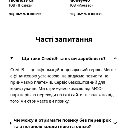
ТвояПозика
Moneyveo
ТОВ «ТПозика»
ТОВ «Манівео»
Ліц. НБУ № IF 000219
Ліц. НБУ № IF 000038
Часті запитання
Що таке Credit9 та як ви заробляєте?
Credit9 — це інформаційно-довідковий сервіс. Ми не
є фінансовою установою, не видаємо позик та не
приймаємо платежів. Сервіс безкоштовний для
користувачів. Ми отримуємо комісію від МФО-
партнерів за переходи на їхні сайти, незалежно від
того, чи отримаєте ви позику.
Чи можу я отримати позику без перевірок
та з поганою кредитною історією?