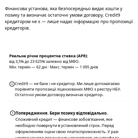
Фінансова установа, яка безпосередньо видає кошти у
позику та визначає остаточні умови договору. Credit9
кредитором не є — лише надає інформацію про пропозиції
кредиторів.
Реальна річна процентна ставка (APR):
від 3,5% до 23 625% залежно від МФО.
Мін. термін — 62 дні · Макс. термін — 1 095 днів
Credit9 — не банк і не кредитор. Ми лише допомагаємо
порівняти пропозиції ліцензованих МФО з реєстру НБУ.
Остаточні умови договору визначає кредитор.
Попередження. Бери позику відповідально.
Споживчий кредит — фінансове зобов'язання, яке
необхідно повернути в установлений строк. Перед
оформленням оціни свою платоспроможність. У разі
несвоєчасного погашення нараховуються штрафи та