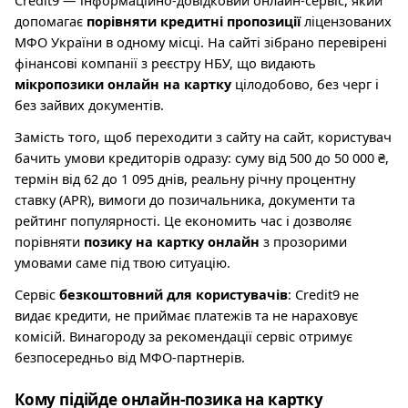
Credit9 — інформаційно-довідковий онлайн-сервіс, який
допомагає
порівняти кредитні пропозиції
ліцензованих
МФО України в одному місці. На сайті зібрано перевірені
фінансові компанії з реєстру НБУ, що видають
мікропозики онлайн на картку
цілодобово, без черг і
без зайвих документів.
Замість того, щоб переходити з сайту на сайт, користувач
бачить умови кредиторів одразу: суму від 500 до 50 000 ₴,
термін від 62 до 1 095 днів, реальну річну процентну
ставку (APR), вимоги до позичальника, документи та
рейтинг популярності. Це економить час і дозволяє
порівняти
позику на картку онлайн
з прозорими
умовами саме під твою ситуацію.
Сервіс
безкоштовний для користувачів
: Credit9 не
видає кредити, не приймає платежів та не нараховує
комісій. Винагороду за рекомендації сервіс отримує
безпосередньо від МФО-партнерів.
Кому підійде онлайн-позика на картку