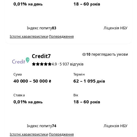
0,01%
18 – 60
на день
років
Переглянути умови
Індекс попиту
83
Ліцензія НБУ
Істотні характеристики
·
Попередження
0,01% НА ДЕНЬ
10
переглядають умови
Credit7
4.9 · 5 937 відгуків
Сума
Термін
40 000 – 50 000
62 – 1 095
₴
днів
Ставка
Вік
0,01%
18 – 60
на день
років
Переглянути умови
Індекс попиту
74
Ліцензія НБУ
Істотні характеристики
·
Попередження