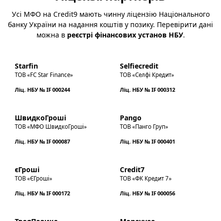
Усі МФО на Credit9 мають чинну ліцензію Національного
банку України на надання коштів у позику. Перевірити дані
можна в
реєстрі фінансових установ НБУ
.
Starfin
Selfiecredit
ТОВ «FC Star Finance»
ТОВ «Селфі Кредит»
Ліц. НБУ № IF 000244
Ліц. НБУ № IF 000312
ШвидкоГроші
Pango
ТОВ «МФО ШвидкоГроші»
ТОВ «Панго Груп»
Ліц. НБУ № IF 000087
Ліц. НБУ № IF 000401
єГроші
Credit7
ТОВ «ЄГроші»
ТОВ «ФК Кредит 7»
Ліц. НБУ № IF 000172
Ліц. НБУ № IF 000056