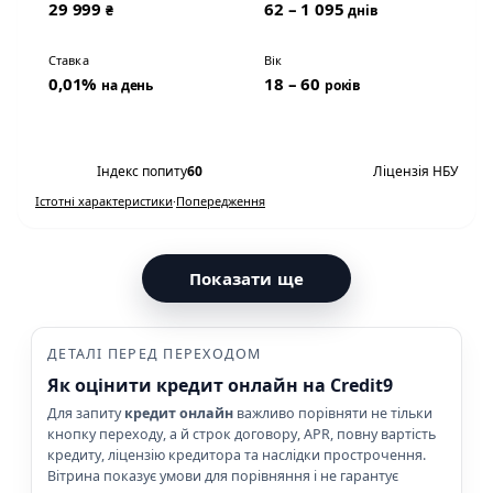
29 999
62 – 1 095
₴
днів
Ставка
Вік
0,01%
18 – 60
на день
років
Переглянути умови
Індекс попиту
60
Ліцензія НБУ
Істотні характеристики
·
Попередження
Показати ще
ДЕТАЛІ ПЕРЕД ПЕРЕХОДОМ
Як оцінити кредит онлайн на Credit9
Для запиту
кредит онлайн
важливо порівняти не тільки
кнопку переходу, а й строк договору, APR, повну вартість
кредиту, ліцензію кредитора та наслідки прострочення.
Вітрина показує умови для порівняння і не гарантує