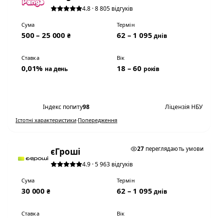
4.8 · 8 805 відгуків
Сума
Термін
500 – 25 000
62 – 1 095
₴
днів
Ставка
Вік
0,01%
18 – 60
на день
років
Переглянути умови
Індекс попиту
98
Ліцензія НБУ
Істотні характеристики
·
Попередження
0,01% НА ДЕНЬ
27
переглядають умови
єГроші
4.9 · 5 963 відгуків
Сума
Термін
30 000
62 – 1 095
₴
днів
Ставка
Вік