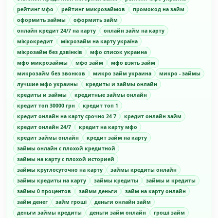
рейтинг мфо
рейтинг микрозаймов
промокод на займ
оформить займы
оформить займ
онлайн кредит 24/7 на карту
онлайн займ на карту
мікрокредит
мікрозайм на карту україна
мікрозайм без дзвінків
мфо список украина
мфо микрозаймы
мфо займ
мфо взять займ
микрозайм без звонков
микро займ украина
микро - займы
лучшие мфо украины
кредиты и займы онлайн
кредиты и займы
кредитные займы онлайн
кредит топ 30000 грн
кредит топ 1
кредит онлайн на карту срочно 24 7
кредит онлайн займ
кредит онлайн 24/7
кредит на карту мфо
кредит займы онлайн
кредит займ на карту
займы онлайн с плохой кредитной
займы на карту с плохой историей
займы круглосуточно на карту
займы кредиты онлайн
займы кредиты на карту
займы кредиты
займы и кредиты
займы 0 процентов
займи деньги
займ на карту онлайн
займ денег
займ гроші
деньги онлайн займ
деньги займы кредиты
деньги займ онлайн
гроші займ