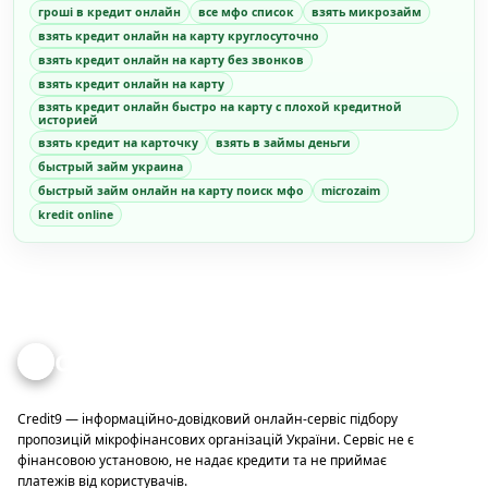
гроші в кредит онлайн
все мфо список
взять микрозайм
взять кредит онлайн на карту круглосуточно
взять кредит онлайн на карту без звонков
взять кредит онлайн на карту
взять кредит онлайн быстро на карту с плохой кредитной
историей
взять кредит на карточку
взять в займы деньги
быстрый займ украина
быстрый займ онлайн на карту поиск мфо
microzaim
kredit online
Credit
9
Credit9 — інформаційно-довідковий онлайн-сервіс підбору
пропозицій мікрофінансових організацій України. Сервіс не є
фінансовою установою, не надає кредити та не приймає
платежів від користувачів.