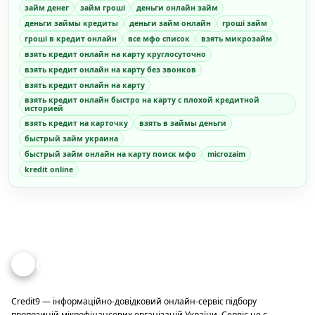
займ денег
займ гроші
деньги онлайн займ
деньги займы кредиты
деньги займ онлайн
гроші займ
гроші в кредит онлайн
все мфо список
взять микрозайм
взять кредит онлайн на карту круглосуточно
взять кредит онлайн на карту без звонков
взять кредит онлайн на карту
взять кредит онлайн быстро на карту с плохой кредитной
историей
взять кредит на карточку
взять в займы деньги
быстрый займ украина
быстрый займ онлайн на карту поиск мфо
microzaim
kredit online
Credit
9
Credit9 — інформаційно-довідковий онлайн-сервіс підбору
пропозицій мікрофінансових організацій України. Сервіс не є