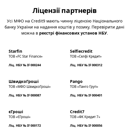
Ліцензії партнерів
Усі МФО на Credit9 мають чинну ліцензію Національного
банку України на надання коштів у позику. Перевірити дані
можна в
реєстрі фінансових установ НБУ
.
Starfin
Selfiecredit
ТОВ «FC Star Finance»
ТОВ «Селфі Кредит»
Ліц. НБУ № IF 000244
Ліц. НБУ № IF 000312
ШвидкоГроші
Pango
ТОВ «МФО ШвидкоГроші»
ТОВ «Панго Груп»
Ліц. НБУ № IF 000087
Ліц. НБУ № IF 000401
єГроші
Credit7
ТОВ «ЄГроші»
ТОВ «ФК Кредит 7»
Ліц. НБУ № IF 000172
Ліц. НБУ № IF 000056