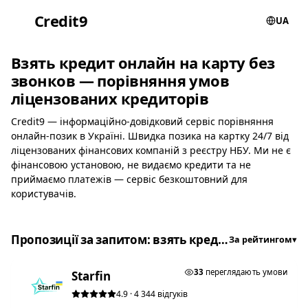
Credit
9
UA
Взять кредит онлайн на карту без
звонков — порівняння умов
ліцензованих кредиторів
Credit9 — інформаційно-довідковий сервіс порівняння
онлайн-позик в Україні. Швидка позика на картку 24/7 від
ліцензованих фінансових компаній з реєстру НБУ. Ми не є
фінансовою установою, не видаємо кредити та не
приймаємо платежів — сервіс безкоштовний для
користувачів.
Пропозиції за запитом: взять кредит онлайн на карту без звонков
За рейтингом
▾
★ ТОП #1
33
переглядають умови
Starfin
4.9 · 4 344 відгуків