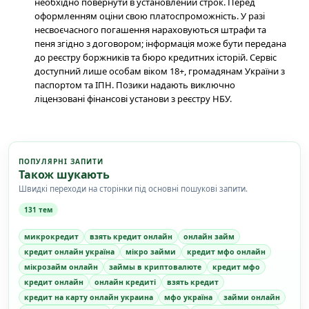
необхідно повернути в установлений строк. Перед
оформленням оціни свою платоспроможність. У разі
несвоєчасного погашення нараховуються штрафи та
пеня згідно з договором; інформація може бути передана
до реєстру боржників та бюро кредитних історій. Сервіс
доступний лише особам віком 18+, громадянам України з
паспортом та ІПН. Позики надають виключно
ліцензовані фінансові установи з реєстру НБУ.
ПОПУЛЯРНІ ЗАПИТИ
Також шукають
Швидкі переходи на сторінки під основні пошукові запити.
131 тем
микрокредит
взять кредит онлайн
онлайн займ
кредит онлайн україна
мікро займи
кредит мфо онлайн
мікрозайм онлайн
займы в криптовалюте
кредит мфо
кредит онлайн
онлайн кредиті
взять кредит
кредит на карту онлайн украина
мфо україна
займи онлайн