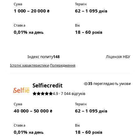
Сума
Термін
1 000 – 20 000
62 – 1 095
₴
днів
Ставка
Вік
0,01%
18 – 60
на день
років
Переглянути умови
Індекс попиту
148
Ліцензія НБУ
Істотні характеристики
·
Попередження
★ ТОП #2
35
переглядають умови
Selfiecredit
4.9 · 7 044 відгуків
Сума
Термін
40 000 – 50 000
62 – 1 095
₴
днів
Ставка
Вік
0,01%
18 – 60
на день
років