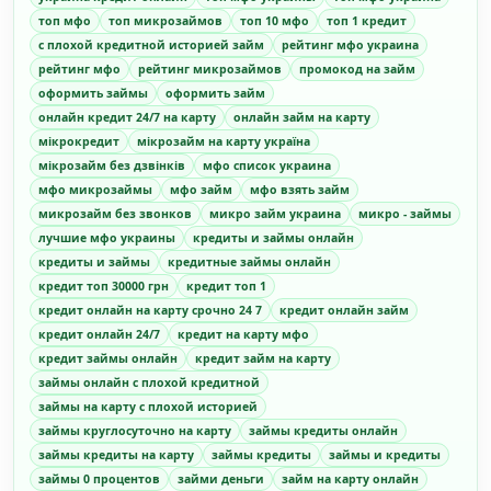
топ мфо
топ микрозаймов
топ 10 мфо
топ 1 кредит
с плохой кредитной историей займ
рейтинг мфо украина
рейтинг мфо
рейтинг микрозаймов
промокод на займ
оформить займы
оформить займ
онлайн кредит 24/7 на карту
онлайн займ на карту
мікрокредит
мікрозайм на карту україна
мікрозайм без дзвінків
мфо список украина
мфо микрозаймы
мфо займ
мфо взять займ
микрозайм без звонков
микро займ украина
микро - займы
лучшие мфо украины
кредиты и займы онлайн
кредиты и займы
кредитные займы онлайн
кредит топ 30000 грн
кредит топ 1
кредит онлайн на карту срочно 24 7
кредит онлайн займ
кредит онлайн 24/7
кредит на карту мфо
кредит займы онлайн
кредит займ на карту
займы онлайн с плохой кредитной
займы на карту с плохой историей
займы круглосуточно на карту
займы кредиты онлайн
займы кредиты на карту
займы кредиты
займы и кредиты
займы 0 процентов
займи деньги
займ на карту онлайн