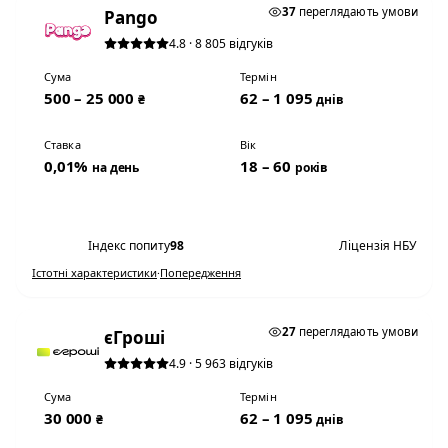
37
переглядають умови
Pango
4.8 · 8 805 відгуків
Сума
Термін
500 – 25 000
62 – 1 095
₴
днів
Ставка
Вік
0,01%
18 – 60
на день
років
Переглянути умови
Індекс попиту
98
Ліцензія НБУ
Істотні характеристики
·
Попередження
0,01% НА ДЕНЬ
27
переглядають умови
єГроші
4.9 · 5 963 відгуків
Сума
Термін
30 000
62 – 1 095
₴
днів