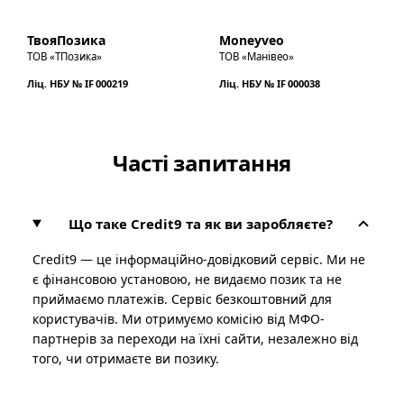
ТвояПозика
Moneyveo
ТОВ «ТПозика»
ТОВ «Манівео»
Ліц. НБУ № IF 000219
Ліц. НБУ № IF 000038
Часті запитання
Що таке Credit9 та як ви заробляєте?
Credit9 — це інформаційно-довідковий сервіс. Ми не
є фінансовою установою, не видаємо позик та не
приймаємо платежів. Сервіс безкоштовний для
користувачів. Ми отримуємо комісію від МФО-
партнерів за переходи на їхні сайти, незалежно від
того, чи отримаєте ви позику.