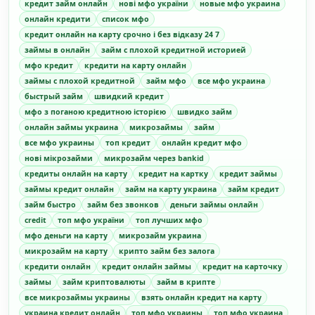
кредит займ онлайн
нові мфо україни
новые мфо украина
онлайн кредити
список мфо
кредит онлайн на карту срочно і без відказу 24 7
займы в онлайн
займ с плохой кредитной историей
мфо кредит
кредити на карту онлайн
займы с плохой кредитной
займ мфо
все мфо украина
быстрый займ
швидкий кредит
мфо з поганою кредитною історією
швидко займ
онлайн займы украина
микрозаймы
займ
все мфо украины
топ кредит
онлайн кредит мфо
нові мікрозайми
микрозайм через bankid
кредиты онлайн на карту
кредит на картку
кредит займы
займы кредит онлайн
займ на карту украина
займ кредит
займ быстро
займ без звонков
деньги займы онлайн
credit
топ мфо україни
топ лучших мфо
мфо деньги на карту
микрозайм украина
микрозайм на карту
крипто займ без залога
кредити онлайн
кредит онлайн займы
кредит на карточку
займы
займ криптовалюты
займ в крипте
все микрозаймы украины
взять онлайн кредит на карту
украина кредит онлайн
топ мфо украины
топ мфо украина