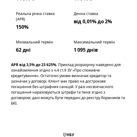
Реальна річна ставка
Денна ставка
(APR)
від 0,01% до 2%
150%
Мінімальний термін
Максимальний термін
62 дні
1 095 днів
APR від 3,5% до 23 625%.
Приклад розрахунку наведено для
ознайомлення згідно з ч.4 ст.9 ЗУ «Про споживче
кредитування». Остаточні умови визначає кредитор та
зазначає у договорі. Клієнт має право на дострокове
погашення без штрафних санкцій. У разі несвоєчасного
погашення нараховуються штрафи та пеня згідно з
договором; дані можуть бути передані до реєстру боржників та
БКІ.
НБУ