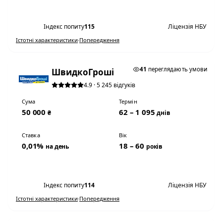
Переглянути умови
Індекс попиту
115
Ліцензія НБУ
Істотні характеристики
·
Попередження
★ ТОП #3
41
переглядають умови
ШвидкоГроші
4.9 · 5 245 відгуків
Сума
Термін
50 000
62 – 1 095
₴
днів
Ставка
Вік
0,01%
18 – 60
на день
років
Переглянути умови
Індекс попиту
114
Ліцензія НБУ
Істотні характеристики
·
Попередження
0,01% НА ДЕНЬ