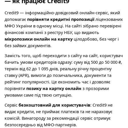
— як працює Credit9
Credit9 — інформаційно-довідковий онлайн-сервіс, який
допомагає
порівняти кредитні пропозиції
ліцензованих
МФО України в одному місці. На сайті зібрано перевірені
фінансові компанії з реєстру НБУ, що видають
мікропозики онлайн на картку
цілодобово, без черг і
без зайвих документів.
Замість того, щоб переходити з сайту на сайт, користувач
бачить умови кредиторів одразу: суму від 500 до 50 000 ₴,
термін від 62 до 1 095 днів, реальну річну процентну
ставку (APR), вимоги до позичальника, документи та
рейтинг популярності. Це економить час і дозволяє
порівняти
позику на картку онлайн
з прозорими
умовами саме під твою ситуацію.
Сервіс
безкоштовний для користувачів
: Credit9 не
видає кредити, не приймає платежів та не нараховує
комісій. Винагороду за рекомендації сервіс отримує
безпосередньо від МФО-партнерів.