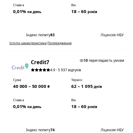
Ставка
Вік
0,01%
18 – 60
на день
років
Переглянути умови
Індекс попиту
83
Ліцензія НБУ
Істотні характеристики
·
Попередження
0,01% НА ДЕНЬ
10
переглядають умови
Credit7
4.9 · 5 937 відгуків
Сума
Термін
40 000 – 50 000
62 – 1 095
₴
днів
Ставка
Вік
0,01%
18 – 60
на день
років
Переглянути умови
Індекс попиту
74
Ліцензія НБУ