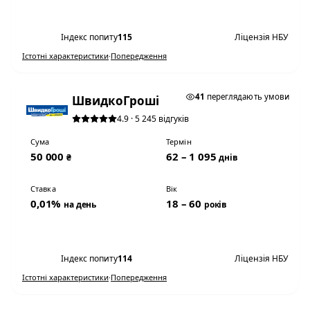
Переглянути умови
Індекс попиту
115
Ліцензія НБУ
Істотні характеристики
·
Попередження
★ ТОП #3
41
переглядають умови
ШвидкоГроші
4.9 · 5 245 відгуків
Сума
Термін
50 000
62 – 1 095
₴
днів
Ставка
Вік
0,01%
18 – 60
на день
років
Переглянути умови
Індекс попиту
114
Ліцензія НБУ
Істотні характеристики
·
Попередження
0,01% НА ДЕНЬ