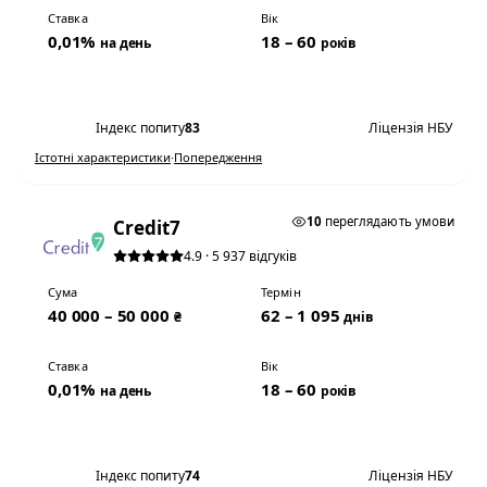
Ставка
Вік
0,01%
18 – 60
на день
років
Переглянути умови
Індекс попиту
83
Ліцензія НБУ
Істотні характеристики
·
Попередження
0,01% НА ДЕНЬ
10
переглядають умови
Credit7
4.9 · 5 937 відгуків
Сума
Термін
40 000 – 50 000
62 – 1 095
₴
днів
Ставка
Вік
0,01%
18 – 60
на день
років
Переглянути умови
Індекс попиту
74
Ліцензія НБУ