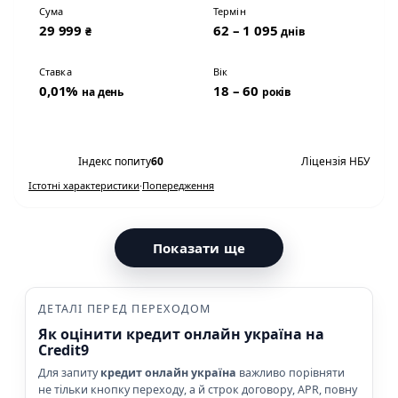
Сума
Термін
29 999
62 – 1 095
₴
днів
Ставка
Вік
0,01%
18 – 60
на день
років
Переглянути умови
Індекс попиту
60
Ліцензія НБУ
Істотні характеристики
·
Попередження
Показати ще
ДЕТАЛІ ПЕРЕД ПЕРЕХОДОМ
Як оцінити кредит онлайн україна на
Credit9
Для запиту
кредит онлайн україна
важливо порівняти
не тільки кнопку переходу, а й строк договору, APR, повну