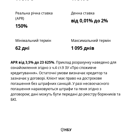
Реальна річна ставка
Денна ставка
(APR)
від 0,01% до 2%
150%
Мінімальний термін
Максимальний термін
62 дні
1 095 днів
APR від 3,5% до 23 625%.
Приклад розрахунку наведено для
ознайомлення згідно з ч.4 ст.9 ЗУ «Про споживче
кредитування». Остаточні умови визначає кредитор та
зазначає у договорі. Клієнт має право на дострокове
погашення без штрафних санкцій. У разі несвоєчасного
погашення нараховуються штрафи та пеня згідно з
договором; дані можуть бути передані до реєстру боржників та
БКІ.
НБУ