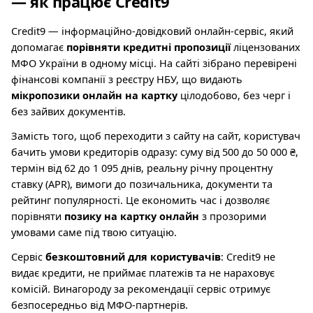
— як працює Credit9
Credit9 — інформаційно-довідковий онлайн-сервіс, який
допомагає
порівняти кредитні пропозиції
ліцензованих
МФО України в одному місці. На сайті зібрано перевірені
фінансові компанії з реєстру НБУ, що видають
мікропозики онлайн на картку
цілодобово, без черг і
без зайвих документів.
Замість того, щоб переходити з сайту на сайт, користувач
бачить умови кредиторів одразу: суму від 500 до 50 000 ₴,
термін від 62 до 1 095 днів, реальну річну процентну
ставку (APR), вимоги до позичальника, документи та
рейтинг популярності. Це економить час і дозволяє
порівняти
позику на картку онлайн
з прозорими
умовами саме під твою ситуацію.
Сервіс
безкоштовний для користувачів
: Credit9 не
видає кредити, не приймає платежів та не нараховує
комісій. Винагороду за рекомендації сервіс отримує
безпосередньо від МФО-партнерів.