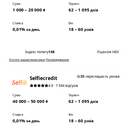
Сума
Термін
1 000 – 20 000
62 – 1 095
₴
днів
Ставка
Вік
0,01%
18 – 60
на день
років
Переглянути умови
Індекс попиту
148
Ліцензія НБУ
Істотні характеристики
·
Попередження
★ ТОП #2
35
переглядають умови
Selfiecredit
4.9 · 7 044 відгуків
Сума
Термін
40 000 – 50 000
62 – 1 095
₴
днів
Ставка
Вік
0,01%
18 – 60
на день
років