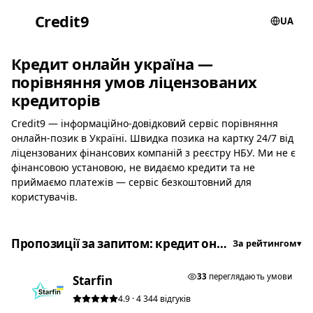
Credit
9
UA
Кредит онлайн україна —
порівняння умов ліцензованих
кредиторів
Credit9 — інформаційно-довідковий сервіс порівняння
онлайн-позик в Україні. Швидка позика на картку 24/7 від
ліцензованих фінансових компаній з реєстру НБУ. Ми не є
фінансовою установою, не видаємо кредити та не
приймаємо платежів — сервіс безкоштовний для
користувачів.
Пропозиції за запитом: кредит онлайн україна
За рейтингом
▾
★ ТОП #1
33
переглядають умови
Starfin
4.9 · 4 344 відгуків