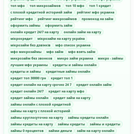
топ мфо
топ микрозаймов
топ 10 мфо
топ 1 кредит
с плохой кредитной историей займ
рейтинг мфо украина
рейтинг мфо
рейтинг микрозаймов
промокод на займ
оформить займы
оформить займ
онлайн кредит 24/7 на карту
онлайн займ на карту
мікрокредит
мікрозайм на карту україна
мікрозайм без дзвінків
мфо список украина
мфо микрозаймы
мфо займ
мфо взять займ
микрозайм без звонков
микро займ украина
микро - займы
лучшие мфо украины
кредиты и займы онлайн
кредиты и займы
кредитные займы онлайн
кредит топ 30000 грн
кредит топ 1
кредит онлайн на карту срочно 24 7
кредит онлайн займ
кредит онлайн 24/7
кредит на карту мфо
кредит займы онлайн
кредит займ на карту
займы онлайн с плохой кредитной
займы на карту с плохой историей
займы круглосуточно на карту
займы кредиты онлайн
займы кредиты на карту
займы кредиты
займы и кредиты
займы 0 процентов
займи деньги
займ на карту онлайн