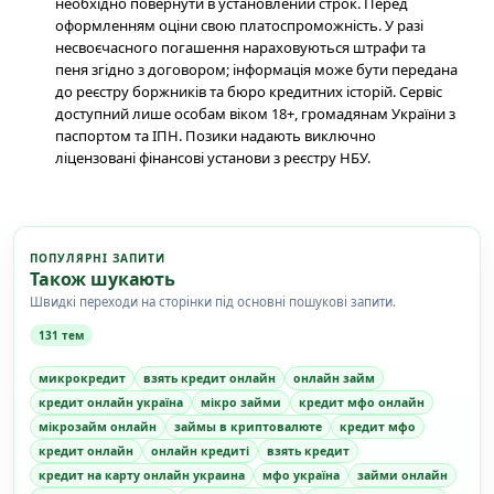
необхідно повернути в установлений строк. Перед
оформленням оціни свою платоспроможність. У разі
несвоєчасного погашення нараховуються штрафи та
пеня згідно з договором; інформація може бути передана
до реєстру боржників та бюро кредитних історій. Сервіс
доступний лише особам віком 18+, громадянам України з
паспортом та ІПН. Позики надають виключно
ліцензовані фінансові установи з реєстру НБУ.
ПОПУЛЯРНІ ЗАПИТИ
Також шукають
Швидкі переходи на сторінки під основні пошукові запити.
131 тем
микрокредит
взять кредит онлайн
онлайн займ
кредит онлайн україна
мікро займи
кредит мфо онлайн
мікрозайм онлайн
займы в криптовалюте
кредит мфо
кредит онлайн
онлайн кредиті
взять кредит
кредит на карту онлайн украина
мфо україна
займи онлайн