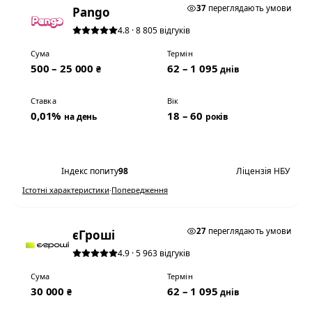
37
переглядають умови
Pango
4.8 · 8 805 відгуків
Сума
Термін
500 – 25 000
62 – 1 095
₴
днів
Ставка
Вік
0,01%
18 – 60
на день
років
Переглянути умови
Індекс попиту
98
Ліцензія НБУ
Істотні характеристики
·
Попередження
0,01% НА ДЕНЬ
27
переглядають умови
єГроші
4.9 · 5 963 відгуків
Сума
Термін
30 000
62 – 1 095
₴
днів