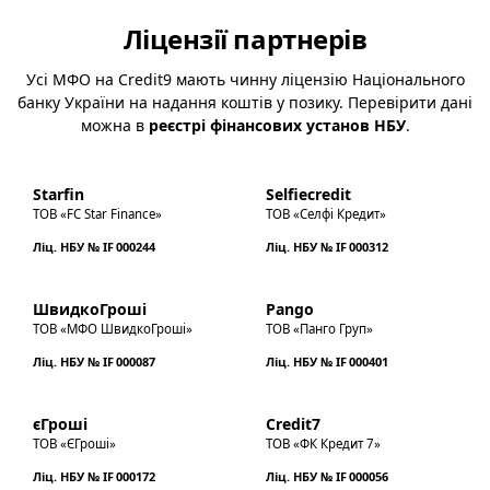
Ліцензії партнерів
Усі МФО на Credit9 мають чинну ліцензію Національного
банку України на надання коштів у позику. Перевірити дані
можна в
реєстрі фінансових установ НБУ
.
Starfin
Selfiecredit
ТОВ «FC Star Finance»
ТОВ «Селфі Кредит»
Ліц. НБУ № IF 000244
Ліц. НБУ № IF 000312
ШвидкоГроші
Pango
ТОВ «МФО ШвидкоГроші»
ТОВ «Панго Груп»
Ліц. НБУ № IF 000087
Ліц. НБУ № IF 000401
єГроші
Credit7
ТОВ «ЄГроші»
ТОВ «ФК Кредит 7»
Ліц. НБУ № IF 000172
Ліц. НБУ № IF 000056