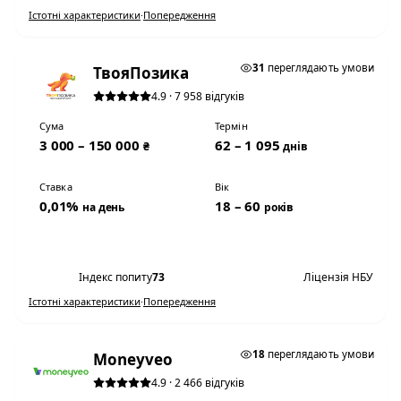
Істотні характеристики
·
Попередження
0,01% НА ДЕНЬ
31
переглядають умови
ТвояПозика
4.9 · 7 958 відгуків
Сума
Термін
3 000 – 150 000
62 – 1 095
₴
днів
Ставка
Вік
0,01%
18 – 60
на день
років
Переглянути умови
Індекс попиту
73
Ліцензія НБУ
Істотні характеристики
·
Попередження
0,01% НА ДЕНЬ
18
переглядають умови
Moneyveo
4.9 · 2 466 відгуків