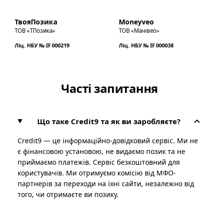
ТвояПозика
Moneyveo
ТОВ «ТПозика»
ТОВ «Манівео»
Ліц. НБУ № IF 000219
Ліц. НБУ № IF 000038
Часті запитання
Що таке Credit9 та як ви заробляєте?
Credit9 — це інформаційно-довідковий сервіс. Ми не
є фінансовою установою, не видаємо позик та не
приймаємо платежів. Сервіс безкоштовний для
користувачів. Ми отримуємо комісію від МФО-
партнерів за переходи на їхні сайти, незалежно від
того, чи отримаєте ви позику.