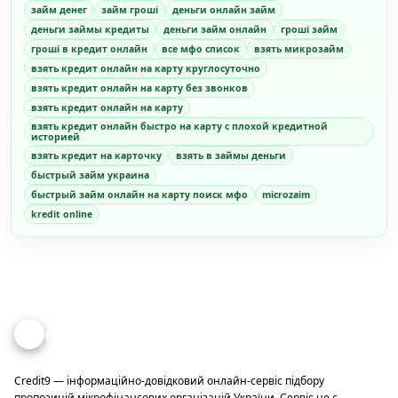
займ денег
займ гроші
деньги онлайн займ
деньги займы кредиты
деньги займ онлайн
гроші займ
гроші в кредит онлайн
все мфо список
взять микрозайм
взять кредит онлайн на карту круглосуточно
взять кредит онлайн на карту без звонков
взять кредит онлайн на карту
взять кредит онлайн быстро на карту с плохой кредитной
историей
взять кредит на карточку
взять в займы деньги
быстрый займ украина
быстрый займ онлайн на карту поиск мфо
microzaim
kredit online
Credit
9
Credit9 — інформаційно-довідковий онлайн-сервіс підбору
пропозицій мікрофінансових організацій України. Сервіс не є