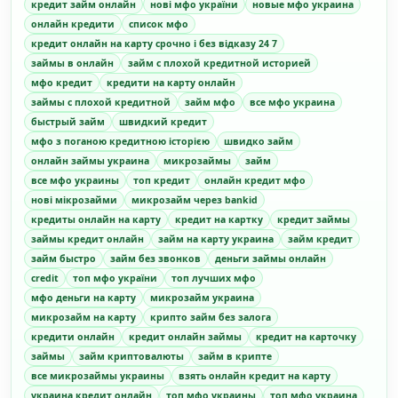
кредит займ онлайн
нові мфо україни
новые мфо украина
онлайн кредити
список мфо
кредит онлайн на карту срочно і без відказу 24 7
займы в онлайн
займ с плохой кредитной историей
мфо кредит
кредити на карту онлайн
займы с плохой кредитной
займ мфо
все мфо украина
быстрый займ
швидкий кредит
мфо з поганою кредитною історією
швидко займ
онлайн займы украина
микрозаймы
займ
все мфо украины
топ кредит
онлайн кредит мфо
нові мікрозайми
микрозайм через bankid
кредиты онлайн на карту
кредит на картку
кредит займы
займы кредит онлайн
займ на карту украина
займ кредит
займ быстро
займ без звонков
деньги займы онлайн
credit
топ мфо україни
топ лучших мфо
мфо деньги на карту
микрозайм украина
микрозайм на карту
крипто займ без залога
кредити онлайн
кредит онлайн займы
кредит на карточку
займы
займ криптовалюты
займ в крипте
все микрозаймы украины
взять онлайн кредит на карту
украина кредит онлайн
топ мфо украины
топ мфо украина