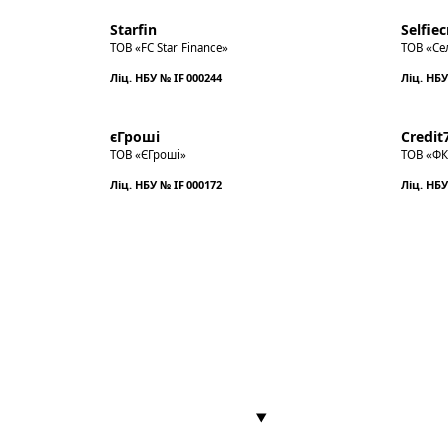
Starfin
Selfiec
ТОВ «FC Star Finance»
ТОВ «Се
Ліц. НБУ № IF 000244
Ліц. НБУ
єГроші
Credit
ТОВ «ЄГроші»
ТОВ «ФК
Ліц. НБУ № IF 000172
Ліц. НБУ