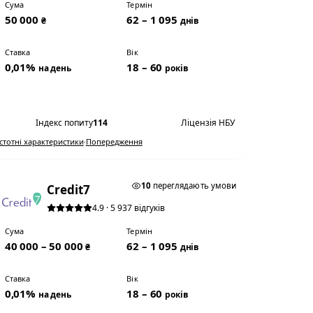
Сума
Термін
50 000
62 – 1 095
₴
днів
Ставка
Вік
0,01%
18 – 60
на день
років
Переглянути умови
Індекс попиту
114
Ліцензія НБУ
Істотні характеристики
·
Попередження
0,01% НА ДЕНЬ
10
переглядають умови
Credit7
4.9 · 5 937 відгуків
Сума
Термін
40 000 – 50 000
62 – 1 095
₴
днів
Ставка
Вік
0,01%
18 – 60
на день
років