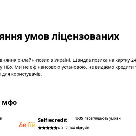
яння умов ліцензованих
івняння онлайн-позик в Україні. Швидка позика на картку 2
ру НБУ. Ми не є фінансовою установою, не видаємо кредити 
 для користувачів.
т мфо
★ ТОП #2
ви
35
переглядають умови
Selfiecredit
4.9 · 7 044 відгуків