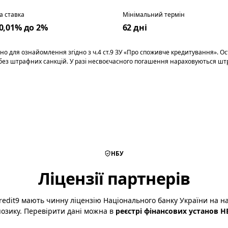
а ставка
Мінімальний термін
 0,01% до 2%
62 дні
о для ознайомлення згідно з ч.4 ст.9 ЗУ «Про споживче кредитування». Ос
 без штрафних санкцій. У разі несвоєчасного погашення нараховуються штр
НБУ
Ліцензії партнерів
redit9 мають чинну ліцензію Національного банку України на н
позику. Перевірити дані можна в
реєстрі фінансових установ Н