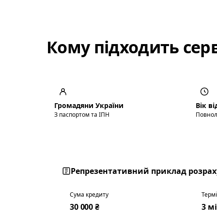
Кому підходить серв
Громадяни України
Вік ві
З паспортом та ІПН
Повнол
Репрезентативний приклад розраху
Сума кредиту
Терм
30 000 ₴
3 мі