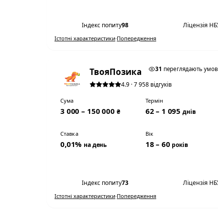
Переглянути умови
Індекс попиту
98
Ліцензія НБ
Істотні характеристики
·
Попередження
0,01% НА ДЕНЬ
31
переглядають умо
ТвояПозика
4.9 · 7 958 відгуків
Сума
Термін
3 000 – 150 000
62 – 1 095
₴
днів
Ставка
Вік
0,01%
18 – 60
на день
років
Переглянути умови
Індекс попиту
73
Ліцензія НБ
Істотні характеристики
·
Попередження