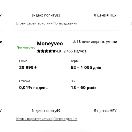
Переглянути умови
У
Індекс попиту
83
Ліцензія НБУ
Істотні характеристики
·
Попередження
0,01% НА ДЕНЬ
ви
18
переглядають умови
Moneyveo
4.9 · 2 466 відгуків
Сума
Термін
29 999
62 – 1 095
₴
днів
Ставка
Вік
0,01%
18 – 60
на день
років
Переглянути умови
У
Індекс попиту
60
Ліцензія НБУ
Істотні характеристики
·
Попередження