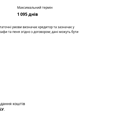
Максимальний термін
1 095 днів
таточні умови визначає кредитор та зазначає у
афи та пеня згідно з договором; дані можуть бути
адання коштів
БУ
.