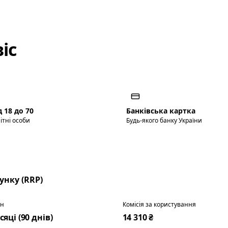
іс
д 18 до 70
Банківська картка
ітні особи
Будь-якого банку України
нку (RRP)
ін
Комісія за користування
сяці (90 днів)
14 310 ₴