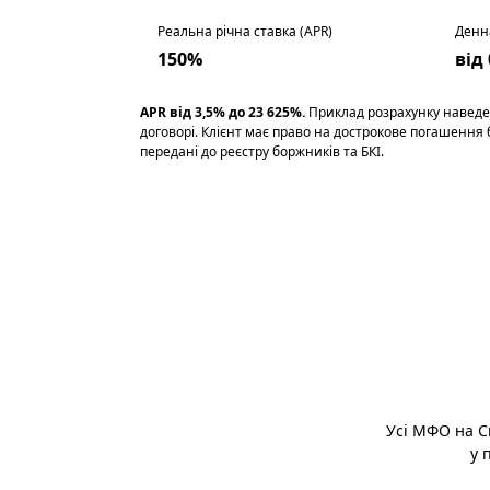
Реальна річна ставка (APR)
Денн
150%
від
APR від 3,5% до 23 625%.
Приклад розрахунку наведен
договорі. Клієнт має право на дострокове погашення
передані до реєстру боржників та БКІ.
Усі МФО на C
у 