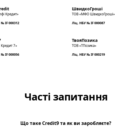
redit
ШвидкоГроші
лфі Кредит»
ТОВ «МФО ШвидкоГроші»
 № IF 000312
Ліц. НБУ № IF 000087
7
ТвояПозика
 Кредит 7»
ТОВ «ТПозика»
 № IF 000056
Ліц. НБУ № IF 000219
Часті запитання
Що таке Credit9 та як ви заробляєте?