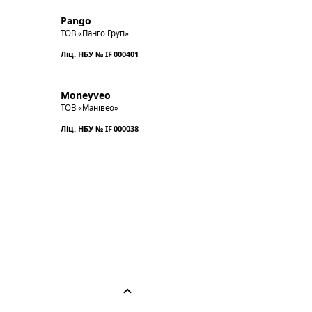
Pango
ТОВ «Панго Груп»
Ліц. НБУ № IF 000401
Moneyveo
ТОВ «Манівео»
Ліц. НБУ № IF 000038