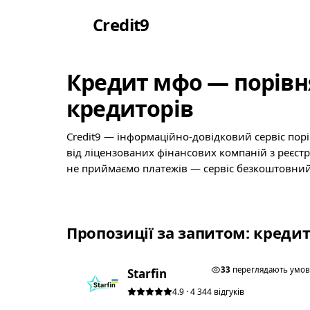
Credit
9
Кредит мфо — порівн
кредиторів
Credit9 — інформаційно-довідковий сервіс пор
від ліцензованих фінансових компаній з реєст
не приймаємо платежів — сервіс безкоштовний
Пропозиції за запитом: креди
★ ТОП #1
33
переглядають умо
Starfin
4.9 · 4 344 відгуків