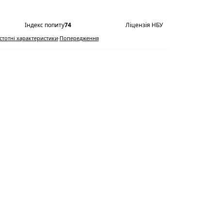
Переглянути умови
Індекс попиту
74
Ліцензія НБУ
Істотні характеристики
·
Попередження