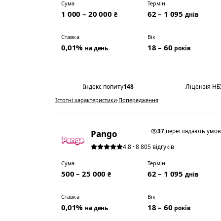
Сума
Термін
1 000 – 20 000
62 – 1 095
₴
днів
Ставка
Вік
0,01%
18 – 60
на день
років
Переглянути умови
Індекс попиту
148
Ліцензія НБ
Істотні характеристики
·
Попередження
0,01% НА ДЕНЬ
37
переглядають умо
Pango
4.8 · 8 805 відгуків
Сума
Термін
500 – 25 000
62 – 1 095
₴
днів
Ставка
Вік
0,01%
18 – 60
на день
років