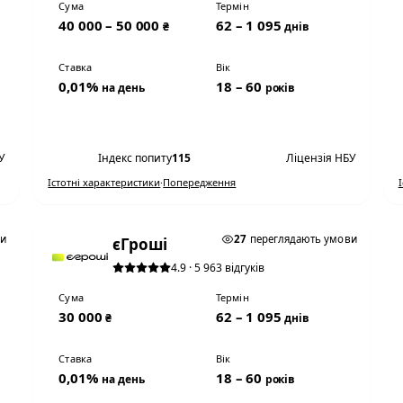
Сума
Термін
40 000 – 50 000
62 – 1 095
₴
днів
Ставка
Вік
0,01%
18 – 60
на день
років
Переглянути умови
У
Індекс попиту
115
Ліцензія НБУ
Істотні характеристики
·
Попередження
0,01% НА ДЕНЬ
ви
27
переглядають умови
єГроші
4.9 · 5 963 відгуків
Сума
Термін
30 000
62 – 1 095
₴
днів
Ставка
Вік
0,01%
18 – 60
на день
років