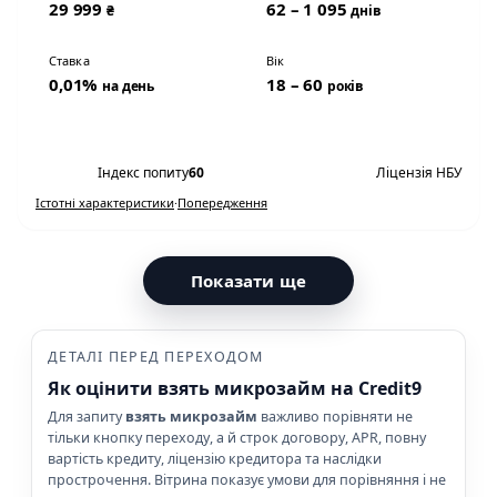
29 999
62 – 1 095
₴
днів
Ставка
Вік
0,01%
18 – 60
на день
років
Переглянути умови
Індекс попиту
60
Ліцензія НБУ
Істотні характеристики
·
Попередження
Показати ще
ДЕТАЛІ ПЕРЕД ПЕРЕХОДОМ
Як оцінити взять микрозайм на Credit9
Для запиту
взять микрозайм
важливо порівняти не
тільки кнопку переходу, а й строк договору, APR, повну
вартість кредиту, ліцензію кредитора та наслідки
прострочення. Вітрина показує умови для порівняння і не