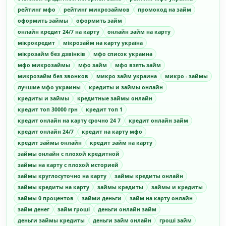
рейтинг мфо
рейтинг микрозаймов
промокод на займ
оформить займы
оформить займ
онлайн кредит 24/7 на карту
онлайн займ на карту
мікрокредит
мікрозайм на карту україна
мікрозайм без дзвінків
мфо список украина
мфо микрозаймы
мфо займ
мфо взять займ
микрозайм без звонков
микро займ украина
микро - займы
лучшие мфо украины
кредиты и займы онлайн
кредиты и займы
кредитные займы онлайн
кредит топ 30000 грн
кредит топ 1
кредит онлайн на карту срочно 24 7
кредит онлайн займ
кредит онлайн 24/7
кредит на карту мфо
кредит займы онлайн
кредит займ на карту
займы онлайн с плохой кредитной
займы на карту с плохой историей
займы круглосуточно на карту
займы кредиты онлайн
займы кредиты на карту
займы кредиты
займы и кредиты
займы 0 процентов
займи деньги
займ на карту онлайн
займ денег
займ гроші
деньги онлайн займ
деньги займы кредиты
деньги займ онлайн
гроші займ