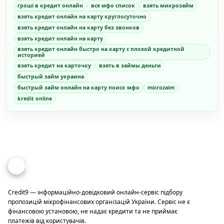
гроші в кредит онлайн
все мфо список
взять микрозайм
взять кредит онлайн на карту круглосуточно
взять кредит онлайн на карту без звонков
взять кредит онлайн на карту
взять кредит онлайн быстро на карту с плохой кредитной
историей
взять кредит на карточку
взять в займы деньги
быстрый займ украина
быстрый займ онлайн на карту поиск мфо
microzaim
kredit online
Credit
9
Credit9 — інформаційно-довідковий онлайн-сервіс підбору
пропозицій мікрофінансових організацій України. Сервіс не є
фінансовою установою, не надає кредити та не приймає
платежів від користувачів.