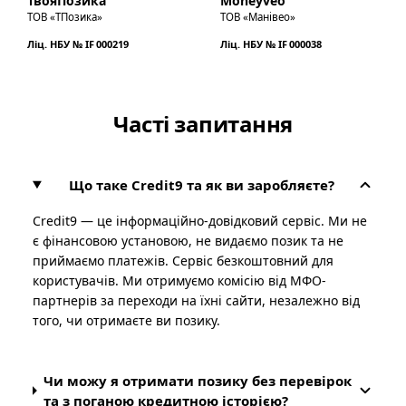
ТвояПозика
Moneyveo
ТОВ «ТПозика»
ТОВ «Манівео»
Ліц. НБУ № IF 000219
Ліц. НБУ № IF 000038
Часті запитання
Що таке Credit9 та як ви заробляєте?
Credit9 — це інформаційно-довідковий сервіс. Ми не
є фінансовою установою, не видаємо позик та не
приймаємо платежів. Сервіс безкоштовний для
користувачів. Ми отримуємо комісію від МФО-
партнерів за переходи на їхні сайти, незалежно від
того, чи отримаєте ви позику.
Чи можу я отримати позику без перевірок
та з поганою кредитною історією?