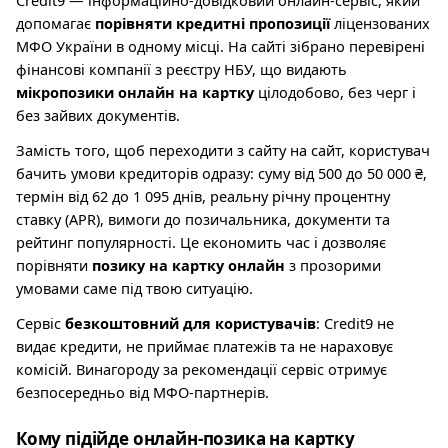
Credit9 — інформаційно-довідковий онлайн-сервіс, який
допомагає
порівняти кредитні пропозиції
ліцензованих
МФО України в одному місці. На сайті зібрано перевірені
фінансові компанії з реєстру НБУ, що видають
мікропозики онлайн на картку
цілодобово, без черг і
без зайвих документів.
Замість того, щоб переходити з сайту на сайт, користувач
бачить умови кредиторів одразу: суму від 500 до 50 000 ₴,
термін від 62 до 1 095 днів, реальну річну процентну
ставку (APR), вимоги до позичальника, документи та
рейтинг популярності. Це економить час і дозволяє
порівняти
позику на картку онлайн
з прозорими
умовами саме під твою ситуацію.
Сервіс
безкоштовний для користувачів
: Credit9 не
видає кредити, не приймає платежів та не нараховує
комісій. Винагороду за рекомендації сервіс отримує
безпосередньо від МФО-партнерів.
Кому підійде онлайн-позика на картку