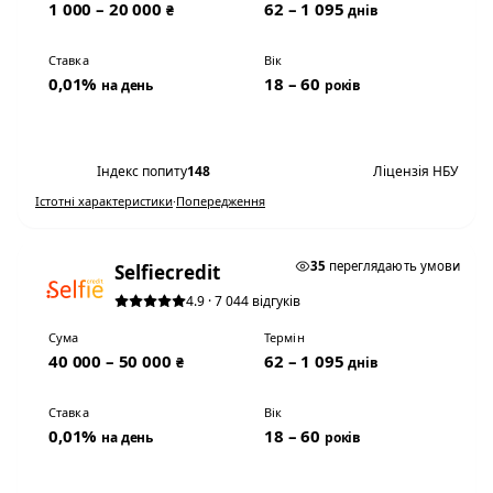
1 000 – 20 000
62 – 1 095
₴
днів
Ставка
Вік
0,01%
18 – 60
на день
років
Переглянути умови
Індекс попиту
148
Ліцензія НБУ
Істотні характеристики
·
Попередження
★ ТОП #2
35
переглядають умови
Selfiecredit
4.9 · 7 044 відгуків
Сума
Термін
40 000 – 50 000
62 – 1 095
₴
днів
Ставка
Вік
0,01%
18 – 60
на день
років
Переглянути умови