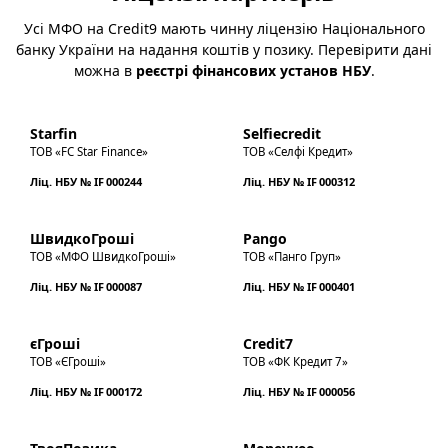
Усі МФО на Credit9 мають чинну ліцензію Національного
банку України на надання коштів у позику. Перевірити дані
можна в
реєстрі фінансових установ НБУ
.
Starfin
Selfiecredit
ТОВ «FC Star Finance»
ТОВ «Селфі Кредит»
Ліц. НБУ № IF 000244
Ліц. НБУ № IF 000312
ШвидкоГроші
Pango
ТОВ «МФО ШвидкоГроші»
ТОВ «Панго Груп»
Ліц. НБУ № IF 000087
Ліц. НБУ № IF 000401
єГроші
Credit7
ТОВ «ЄГроші»
ТОВ «ФК Кредит 7»
Ліц. НБУ № IF 000172
Ліц. НБУ № IF 000056