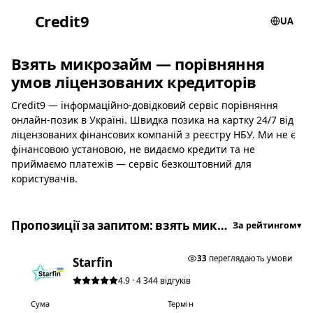
Credit
9
UA
Взять микрозайм — порівняння
умов ліцензованих кредиторів
Credit9 — інформаційно-довідковий сервіс порівняння
онлайн-позик в Україні. Швидка позика на картку 24/7 від
ліцензованих фінансових компаній з реєстру НБУ. Ми не є
фінансовою установою, не видаємо кредити та не
приймаємо платежів — сервіс безкоштовний для
користувачів.
Пропозиції за запитом: взять микрозайм
За рейтингом
▾
★ ТОП #1
33
переглядають умови
Starfin
4.9 · 4 344 відгуків
Сума
Термін