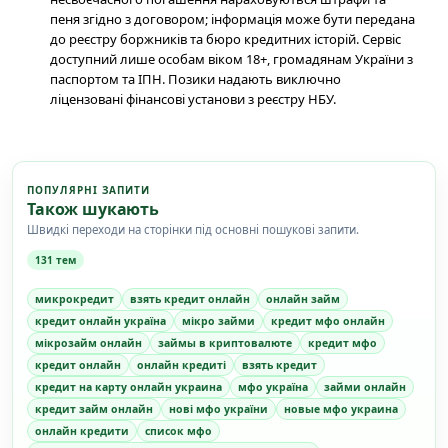
пеня згідно з договором; інформація може бути передана
до реєстру боржників та бюро кредитних історій. Сервіс
доступний лише особам віком 18+, громадянам України з
паспортом та ІПН. Позики надають виключно
ліцензовані фінансові установи з реєстру НБУ.
ПОПУЛЯРНІ ЗАПИТИ
Також шукають
Швидкі переходи на сторінки під основні пошукові запити.
131 тем
микрокредит
взять кредит онлайн
онлайн займ
кредит онлайн україна
мікро займи
кредит мфо онлайн
мікрозайм онлайн
займы в криптовалюте
кредит мфо
кредит онлайн
онлайн кредиті
взять кредит
кредит на карту онлайн украина
мфо україна
займи онлайн
кредит займ онлайн
нові мфо україни
новые мфо украина
онлайн кредити
список мфо