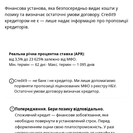
Фінансова установа, яка безпосередньо видає кошти у
позику та визначає остаточні умови договору. Credit9
кредитором не є — лише надає інформацію про пропозиції
кредиторів.
Реальна річна процентна ставка (APR):
від 3,5% до 23 625% залежно від МФО.
Мін. термін — 62 дні · Макс. термін — 1 095 днів
Credit9 — не банк і не кредитор. Ми лише допомагаємо
порівняти пропозиції ліцензованих МФО з реєстру НБУ.
Остаточні умови договору визначає кредитор.
Попередження. Бери позику відповідально.
Споживчий кредит — фінансове зобов'язання, яке
необхідно повернути в установлений строк. Перед
оформленням оціни свою платоспроможність. У разі
несвоєчасного погашення нараховуються штрафи та