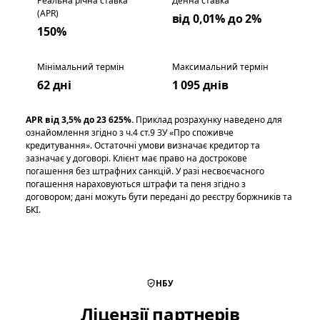
Реальна річна ставка
Денна ставка
(APR)
від 0,01% до 2%
150%
Мінімальний термін
Максимальний термін
62 дні
1 095 днів
APR від 3,5% до 23 625%.
Приклад розрахунку наведено для
ознайомлення згідно з ч.4 ст.9 ЗУ «Про споживче
кредитування». Остаточні умови визначає кредитор та
зазначає у договорі. Клієнт має право на дострокове
погашення без штрафних санкцій. У разі несвоєчасного
погашення нараховуються штрафи та пеня згідно з
договором; дані можуть бути передані до реєстру боржників та
БКІ.
НБУ
Ліцензії партнерів