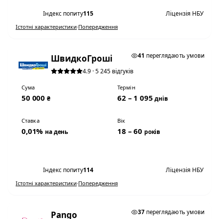
Індекс попиту
115
Ліцензія НБУ
Істотні характеристики
·
Попередження
★ ТОП #3
41
переглядають умови
ШвидкоГроші
4.9 · 5 245 відгуків
Сума
Термін
50 000
62 – 1 095
₴
днів
Ставка
Вік
0,01%
18 – 60
на день
років
Переглянути умови
Індекс попиту
114
Ліцензія НБУ
Істотні характеристики
·
Попередження
0,01% НА ДЕНЬ
37
переглядають умови
Pango