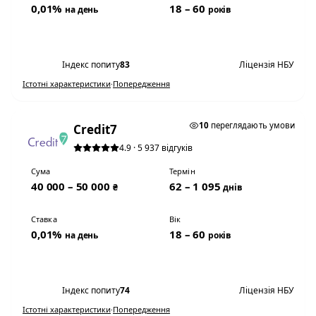
0,01%
18 – 60
на день
років
Переглянути умови
Індекс попиту
83
Ліцензія НБУ
Істотні характеристики
·
Попередження
0,01% НА ДЕНЬ
10
переглядають умови
Credit7
4.9 · 5 937 відгуків
Сума
Термін
40 000 – 50 000
62 – 1 095
₴
днів
Ставка
Вік
0,01%
18 – 60
на день
років
Переглянути умови
Індекс попиту
74
Ліцензія НБУ
Істотні характеристики
·
Попередження