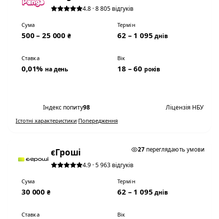
4.8 · 8 805 відгуків
Сума
Термін
500 – 25 000
62 – 1 095
₴
днів
Ставка
Вік
0,01%
18 – 60
на день
років
Переглянути умови
Індекс попиту
98
Ліцензія НБУ
Істотні характеристики
·
Попередження
0,01% НА ДЕНЬ
27
переглядають умови
єГроші
4.9 · 5 963 відгуків
Сума
Термін
30 000
62 – 1 095
₴
днів
Ставка
Вік