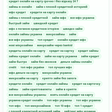
кредит онлайн на карту срочно і без відказу 24 7
займы в онлайн
займ с плохой кредитной историей
мфо кредит
кредити на карту онлайн
займы с плохой кредитной
займ мфо
все мфо украина
быстрый займ
швидкий кредит
мфо з поганою кредитною історією
швидко займ
онлайн займы украина
микрозаймы
займ
все мфо украины
топ кредит
онлайн кредит мфо
нові мікрозайми
микрозайм через bankid
кредиты онлайн на карту
кредит на картку
кредит займы
займы кредит онлайн
займ на карту украина
займ кредит
займ быстро
займ без звонков
деньги займы онлайн
credit
топ мфо україни
топ лучших мфо
мфо деньги на карту
микрозайм украина
микрозайм на карту
крипто займ без залога
кредити онлайн
кредит онлайн займы
кредит на карточку
займы
займ криптовалюты
займ в крипте
все микрозаймы украины
взять онлайн кредит на карту
украина кредит онлайн
топ мфо украины
топ мфо украина
топ мфо
топ микрозаймов
топ 10 мфо
топ 1 кредит
с плохой кредитной историей займ
рейтинг мфо украина