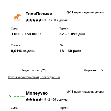
0,01% НА ДЕНЬ
31
переглядають умови
ТвояПозика
4.9 · 7 958 відгуків
Сума
Термін
3 000 – 150 000
62 – 1 095
₴
днів
Ставка
Вік
0,01%
18 – 60
на день
років
Переглянути умови
Індекс попиту
73
Ліцензія НБУ
Істотні характеристики
·
Попередження
0,01% НА ДЕНЬ
18
переглядають умови
Moneyveo
4.9 · 2 466 відгуків
Сума
Термін