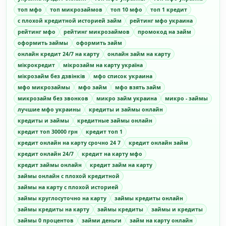
топ мфо
топ микрозаймов
топ 10 мфо
топ 1 кредит
с плохой кредитной историей займ
рейтинг мфо украина
рейтинг мфо
рейтинг микрозаймов
промокод на займ
оформить займы
оформить займ
онлайн кредит 24/7 на карту
онлайн займ на карту
мікрокредит
мікрозайм на карту україна
мікрозайм без дзвінків
мфо список украина
мфо микрозаймы
мфо займ
мфо взять займ
микрозайм без звонков
микро займ украина
микро - займы
лучшие мфо украины
кредиты и займы онлайн
кредиты и займы
кредитные займы онлайн
кредит топ 30000 грн
кредит топ 1
кредит онлайн на карту срочно 24 7
кредит онлайн займ
кредит онлайн 24/7
кредит на карту мфо
кредит займы онлайн
кредит займ на карту
займы онлайн с плохой кредитной
займы на карту с плохой историей
займы круглосуточно на карту
займы кредиты онлайн
займы кредиты на карту
займы кредиты
займы и кредиты
займы 0 процентов
займи деньги
займ на карту онлайн