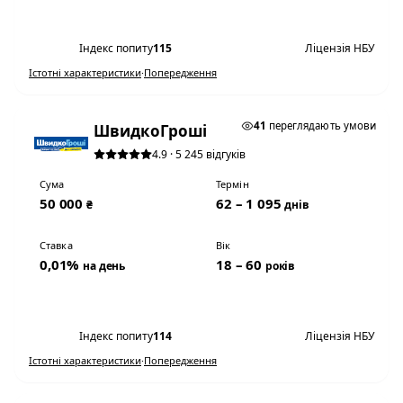
Переглянути умови
Індекс попиту
115
Ліцензія НБУ
Істотні характеристики
·
Попередження
★ ТОП #3
41
переглядають умови
ШвидкоГроші
4.9 · 5 245 відгуків
Сума
Термін
50 000
62 – 1 095
₴
днів
Ставка
Вік
0,01%
18 – 60
на день
років
Переглянути умови
Індекс попиту
114
Ліцензія НБУ
Істотні характеристики
·
Попередження
0,01% НА ДЕНЬ