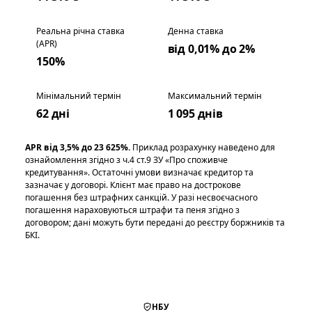
Реальна річна ставка
Денна ставка
(APR)
від 0,01% до 2%
150%
Мінімальний термін
Максимальний термін
62 дні
1 095 днів
APR від 3,5% до 23 625%.
Приклад розрахунку наведено для
ознайомлення згідно з ч.4 ст.9 ЗУ «Про споживче
кредитування». Остаточні умови визначає кредитор та
зазначає у договорі. Клієнт має право на дострокове
погашення без штрафних санкцій. У разі несвоєчасного
погашення нараховуються штрафи та пеня згідно з
договором; дані можуть бути передані до реєстру боржників та
БКІ.
НБУ