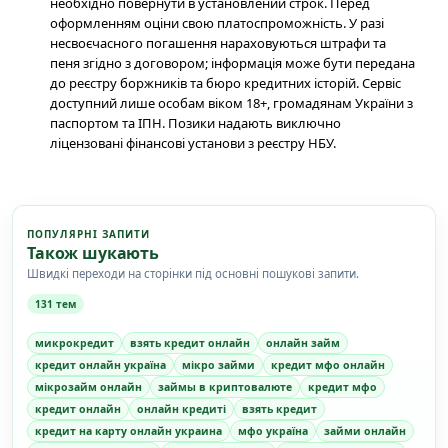
необхідно повернути в установлений строк. Перед
оформленням оціни свою платоспроможність. У разі
несвоєчасного погашення нараховуються штрафи та
пеня згідно з договором; інформація може бути передана
до реєстру боржників та бюро кредитних історій. Сервіс
доступний лише особам віком 18+, громадянам України з
паспортом та ІПН. Позики надають виключно
ліцензовані фінансові установи з реєстру НБУ.
ПОПУЛЯРНІ ЗАПИТИ
Також шукають
Швидкі переходи на сторінки під основні пошукові запити.
131 тем
микрокредит
взять кредит онлайн
онлайн займ
кредит онлайн україна
мікро займи
кредит мфо онлайн
мікрозайм онлайн
займы в криптовалюте
кредит мфо
кредит онлайн
онлайн кредиті
взять кредит
кредит на карту онлайн украина
мфо україна
займи онлайн