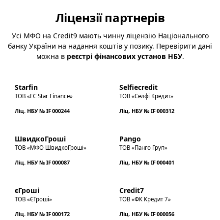
Ліцензії партнерів
Усі МФО на Credit9 мають чинну ліцензію Національного
банку України на надання коштів у позику. Перевірити дані
можна в
реєстрі фінансових установ НБУ
.
Starfin
Selfiecredit
ТОВ «FC Star Finance»
ТОВ «Селфі Кредит»
Ліц. НБУ № IF 000244
Ліц. НБУ № IF 000312
ШвидкоГроші
Pango
ТОВ «МФО ШвидкоГроші»
ТОВ «Панго Груп»
Ліц. НБУ № IF 000087
Ліц. НБУ № IF 000401
єГроші
Credit7
ТОВ «ЄГроші»
ТОВ «ФК Кредит 7»
Ліц. НБУ № IF 000172
Ліц. НБУ № IF 000056