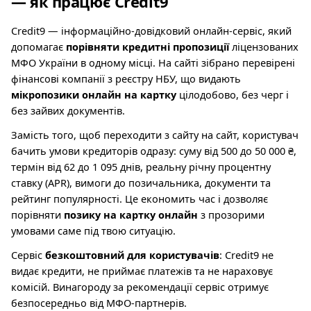
— як працює Credit9
Credit9 — інформаційно-довідковий онлайн-сервіс, який
допомагає
порівняти кредитні пропозиції
ліцензованих
МФО України в одному місці. На сайті зібрано перевірені
фінансові компанії з реєстру НБУ, що видають
мікропозики онлайн на картку
цілодобово, без черг і
без зайвих документів.
Замість того, щоб переходити з сайту на сайт, користувач
бачить умови кредиторів одразу: суму від 500 до 50 000 ₴,
термін від 62 до 1 095 днів, реальну річну процентну
ставку (APR), вимоги до позичальника, документи та
рейтинг популярності. Це економить час і дозволяє
порівняти
позику на картку онлайн
з прозорими
умовами саме під твою ситуацію.
Сервіс
безкоштовний для користувачів
: Credit9 не
видає кредити, не приймає платежів та не нараховує
комісій. Винагороду за рекомендації сервіс отримує
безпосередньо від МФО-партнерів.