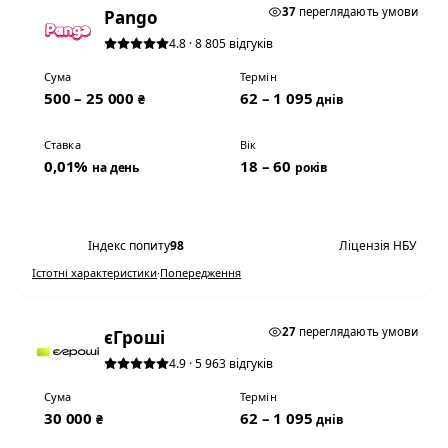
37
переглядають умови
Pango
4.8 · 8 805 відгуків
Сума
Термін
500 – 25 000
62 – 1 095
₴
днів
Ставка
Вік
0,01%
18 – 60
на день
років
Переглянути умови
Індекс попиту
98
Ліцензія НБУ
Істотні характеристики
·
Попередження
0,01% НА ДЕНЬ
27
переглядають умови
єГроші
4.9 · 5 963 відгуків
Сума
Термін
30 000
62 – 1 095
₴
днів