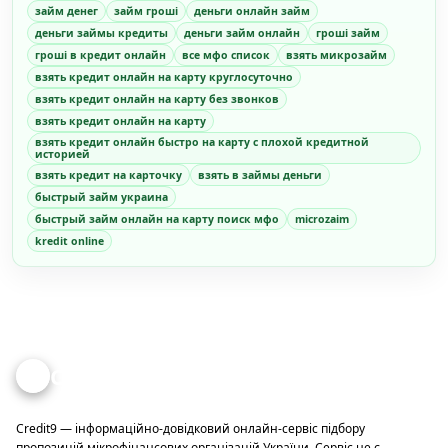
займ денег
займ гроші
деньги онлайн займ
деньги займы кредиты
деньги займ онлайн
гроші займ
гроші в кредит онлайн
все мфо список
взять микрозайм
взять кредит онлайн на карту круглосуточно
взять кредит онлайн на карту без звонков
взять кредит онлайн на карту
взять кредит онлайн быстро на карту с плохой кредитной
историей
взять кредит на карточку
взять в займы деньги
быстрый займ украина
быстрый займ онлайн на карту поиск мфо
microzaim
kredit online
Credit
9
Credit9 — інформаційно-довідковий онлайн-сервіс підбору
пропозицій мікрофінансових організацій України. Сервіс не є