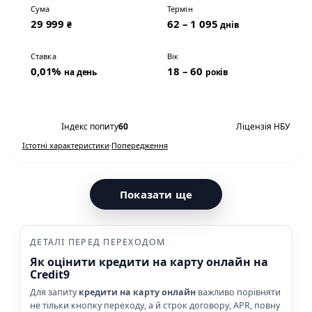
Сума
Термін
29 999
62 – 1 095
₴
днів
Ставка
Вік
0,01%
18 – 60
на день
років
Переглянути умови
Індекс попиту
60
Ліцензія НБУ
Істотні характеристики
·
Попередження
Показати ще
ДЕТАЛІ ПЕРЕД ПЕРЕХОДОМ
Як оцінити кредити на карту онлайн на
Credit9
Для запиту
кредити на карту онлайн
важливо порівняти
не тільки кнопку переходу, а й строк договору, APR, повну