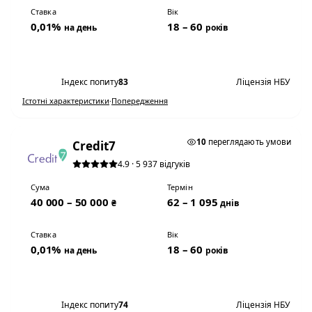
Ставка
Вік
0,01%
18 – 60
на день
років
Переглянути умови
Індекс попиту
83
Ліцензія НБУ
Істотні характеристики
·
Попередження
0,01% НА ДЕНЬ
10
переглядають умови
Credit7
4.9 · 5 937 відгуків
Сума
Термін
40 000 – 50 000
62 – 1 095
₴
днів
Ставка
Вік
0,01%
18 – 60
на день
років
Переглянути умови
Індекс попиту
74
Ліцензія НБУ