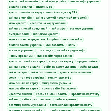
кредит займ онлайн
нові мфо україни
новые мфо украина
онлайн кредити
список мфо
кредит онлайн на карту срочно і без відказу 24 7
займы в онлайн
займ с плохой кредитной историей
мфо кредит
кредити на карту онлайн
займы с плохой кредитной
займ мфо
все мфо украина
быстрый займ
швидкий кредит
мфо з поганою кредитною історією
швидко займ
онлайн займы украина
микрозаймы
займ
все мфо украины
топ кредит
онлайн кредит мфо
нові мікрозайми
микрозайм через bankid
кредиты онлайн на карту
кредит на картку
кредит займы
займы кредит онлайн
займ на карту украина
займ кредит
займ быстро
займ без звонков
деньги займы онлайн
credit
топ мфо україни
топ лучших мфо
мфо деньги на карту
микрозайм украина
микрозайм на карту
крипто займ без залога
кредити онлайн
кредит онлайн займы
кредит на карточку
займы
займ криптовалюты
займ в крипте
все микрозаймы украины
взять онлайн кредит на карту
украина кредит онлайн
топ мфо украины
топ мфо украина