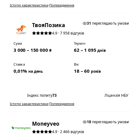
Істотні характеристики
·
Попередження
0,01% НА ДЕНЬ
31
переглядають умови
ТвояПозика
4.9 · 7 958 відгуків
Сума
Термін
3 000 – 150 000
62 – 1 095
₴
днів
Ставка
Вік
0,01%
18 – 60
на день
років
Переглянути умови
Індекс попиту
73
Ліцензія НБУ
Істотні характеристики
·
Попередження
0,01% НА ДЕНЬ
18
переглядають умови
Moneyveo
4.9 · 2 466 відгуків