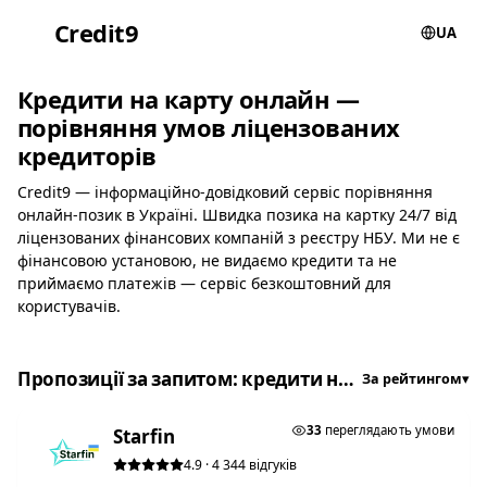
Credit
9
UA
Кредити на карту онлайн —
порівняння умов ліцензованих
кредиторів
Credit9 — інформаційно-довідковий сервіс порівняння
онлайн-позик в Україні. Швидка позика на картку 24/7 від
ліцензованих фінансових компаній з реєстру НБУ. Ми не є
фінансовою установою, не видаємо кредити та не
приймаємо платежів — сервіс безкоштовний для
користувачів.
Пропозиції за запитом: кредити на карту онлайн
За рейтингом
▾
★ ТОП #1
33
переглядають умови
Starfin
4.9 · 4 344 відгуків