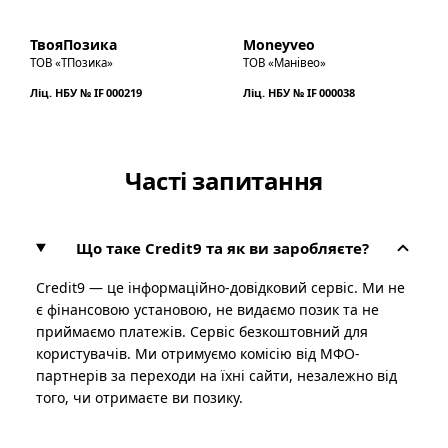
ТвояПозика
Moneyveo
ТОВ «ТПозика»
ТОВ «Манівео»
Ліц. НБУ № IF 000219
Ліц. НБУ № IF 000038
Часті запитання
Що таке Credit9 та як ви заробляєте?
Credit9 — це інформаційно-довідковий сервіс. Ми не
є фінансовою установою, не видаємо позик та не
приймаємо платежів. Сервіс безкоштовний для
користувачів. Ми отримуємо комісію від МФО-
партнерів за переходи на їхні сайти, незалежно від
того, чи отримаєте ви позику.