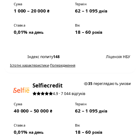
Сума
Термін
1 000 – 20 000
62 – 1 095
₴
днів
Ставка
Вік
0,01%
18 – 60
на день
років
Переглянути умови
Індекс попиту
148
Ліцензія НБУ
Істотні характеристики
·
Попередження
★ ТОП #2
35
переглядають умови
Selfiecredit
4.9 · 7 044 відгуків
Сума
Термін
40 000 – 50 000
62 – 1 095
₴
днів
Ставка
Вік
0,01%
18 – 60
на день
років