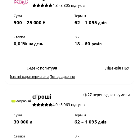
4.8 · 8 805 відгуків
Сума
Термін
500 – 25 000
62 – 1 095
₴
днів
Ставка
Вік
0,01%
18 – 60
на день
років
Переглянути умови
Індекс попиту
98
Ліцензія НБУ
Істотні характеристики
·
Попередження
0,01% НА ДЕНЬ
27
переглядають умови
єГроші
4.9 · 5 963 відгуків
Сума
Термін
30 000
62 – 1 095
₴
днів
Ставка
Вік