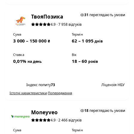
0,01% НА ДЕНЬ
31
переглядають умови
ТвояПозика
4.9 · 7 958 відгуків
Сума
Термін
3 000 – 150 000
62 – 1 095
₴
днів
Ставка
Вік
0,01%
18 – 60
на день
років
Переглянути умови
Індекс попиту
73
Ліцензія НБУ
Істотні характеристики
·
Попередження
0,01% НА ДЕНЬ
18
переглядають умови
Moneyveo
4.9 · 2 466 відгуків
Сума
Термін