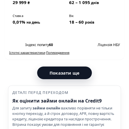
29 999
62 – 1 095
₴
днів
Ставка
Вік
0,01%
18 – 60
на день
років
Переглянути умови
Індекс попиту
60
Ліцензія НБУ
Істотні характеристики
·
Попередження
Показати ще
ДЕТАЛІ ПЕРЕД ПЕРЕХОДОМ
Як оцінити займи онлайн на Credit9
Для запиту
займи онлайн
важливо порівняти не тільки
кнопку переходу, а й строк договору, APR, повну вартість
кредиту, ліцензію кредитора та наслідки прострочення.
Вітрина показує умови для порівняння і не гарантує