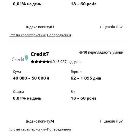
0,01%
18 – 60
на день
років
Переглянути умови
Індекс попиту
83
Ліцензія НБУ
Істотні характеристики
·
Попередження
0,01% НА ДЕНЬ
10
переглядають умови
Credit7
4.9 · 5 937 відгуків
Сума
Термін
40 000 – 50 000
62 – 1 095
₴
днів
Ставка
Вік
0,01%
18 – 60
на день
років
Переглянути умови
Індекс попиту
74
Ліцензія НБУ
Істотні характеристики
·
Попередження