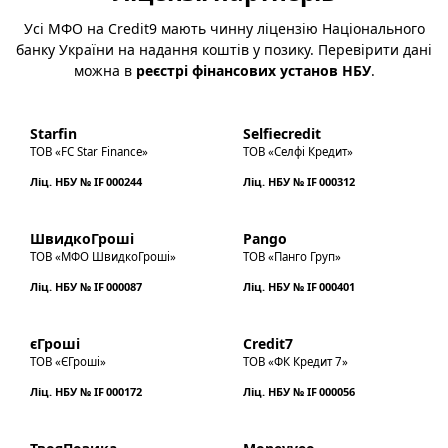
Усі МФО на Credit9 мають чинну ліцензію Національного
банку України на надання коштів у позику. Перевірити дані
можна в
реєстрі фінансових установ НБУ
.
Starfin
Selfiecredit
ТОВ «FC Star Finance»
ТОВ «Селфі Кредит»
Ліц. НБУ № IF 000244
Ліц. НБУ № IF 000312
ШвидкоГроші
Pango
ТОВ «МФО ШвидкоГроші»
ТОВ «Панго Груп»
Ліц. НБУ № IF 000087
Ліц. НБУ № IF 000401
єГроші
Credit7
ТОВ «ЄГроші»
ТОВ «ФК Кредит 7»
Ліц. НБУ № IF 000172
Ліц. НБУ № IF 000056