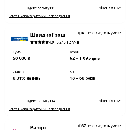
Індекс попиту
115
Ліцензія НБУ
Істотні характеристики
·
Попередження
★ ТОП #3
41
переглядають умови
ШвидкоГроші
4.9 · 5 245 відгуків
Сума
Термін
50 000
62 – 1 095
₴
днів
Ставка
Вік
0,01%
18 – 60
на день
років
Переглянути умови
Індекс попиту
114
Ліцензія НБУ
Істотні характеристики
·
Попередження
0,01% НА ДЕНЬ
37
переглядають умови
Pango