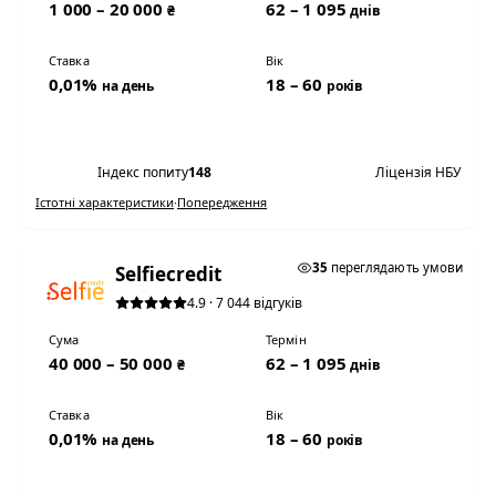
1 000 – 20 000
62 – 1 095
₴
днів
Ставка
Вік
0,01%
18 – 60
на день
років
Переглянути умови
Індекс попиту
148
Ліцензія НБУ
Істотні характеристики
·
Попередження
★ ТОП #2
35
переглядають умови
Selfiecredit
4.9 · 7 044 відгуків
Сума
Термін
40 000 – 50 000
62 – 1 095
₴
днів
Ставка
Вік
0,01%
18 – 60
на день
років
Переглянути умови