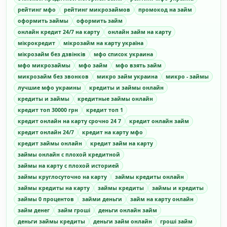
рейтинг мфо
рейтинг микрозаймов
промокод на займ
оформить займы
оформить займ
онлайн кредит 24/7 на карту
онлайн займ на карту
мікрокредит
мікрозайм на карту україна
мікрозайм без дзвінків
мфо список украина
мфо микрозаймы
мфо займ
мфо взять займ
микрозайм без звонков
микро займ украина
микро - займы
лучшие мфо украины
кредиты и займы онлайн
кредиты и займы
кредитные займы онлайн
кредит топ 30000 грн
кредит топ 1
кредит онлайн на карту срочно 24 7
кредит онлайн займ
кредит онлайн 24/7
кредит на карту мфо
кредит займы онлайн
кредит займ на карту
займы онлайн с плохой кредитной
займы на карту с плохой историей
займы круглосуточно на карту
займы кредиты онлайн
займы кредиты на карту
займы кредиты
займы и кредиты
займы 0 процентов
займи деньги
займ на карту онлайн
займ денег
займ гроші
деньги онлайн займ
деньги займы кредиты
деньги займ онлайн
гроші займ