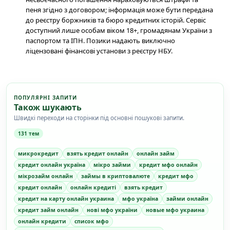
пеня згідно з договором; інформація може бути передана
до реєстру боржників та бюро кредитних історій. Сервіс
доступний лише особам віком 18+, громадянам України з
паспортом та ІПН. Позики надають виключно
ліцензовані фінансові установи з реєстру НБУ.
ПОПУЛЯРНІ ЗАПИТИ
Також шукають
Швидкі переходи на сторінки під основні пошукові запити.
131 тем
микрокредит
взять кредит онлайн
онлайн займ
кредит онлайн україна
мікро займи
кредит мфо онлайн
мікрозайм онлайн
займы в криптовалюте
кредит мфо
кредит онлайн
онлайн кредиті
взять кредит
кредит на карту онлайн украина
мфо україна
займи онлайн
кредит займ онлайн
нові мфо україни
новые мфо украина
онлайн кредити
список мфо