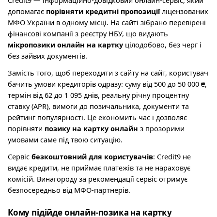
Credit9 — інформаційно-довідковий онлайн-сервіс, який
допомагає
порівняти кредитні пропозиції
ліцензованих
МФО України в одному місці. На сайті зібрано перевірені
фінансові компанії з реєстру НБУ, що видають
мікропозики онлайн на картку
цілодобово, без черг і
без зайвих документів.
Замість того, щоб переходити з сайту на сайт, користувач
бачить умови кредиторів одразу: суму від 500 до 50 000 ₴,
термін від 62 до 1 095 днів, реальну річну процентну
ставку (APR), вимоги до позичальника, документи та
рейтинг популярності. Це економить час і дозволяє
порівняти
позику на картку онлайн
з прозорими
умовами саме під твою ситуацію.
Сервіс
безкоштовний для користувачів
: Credit9 не
видає кредити, не приймає платежів та не нараховує
комісій. Винагороду за рекомендації сервіс отримує
безпосередньо від МФО-партнерів.
Кому підійде онлайн-позика на картку