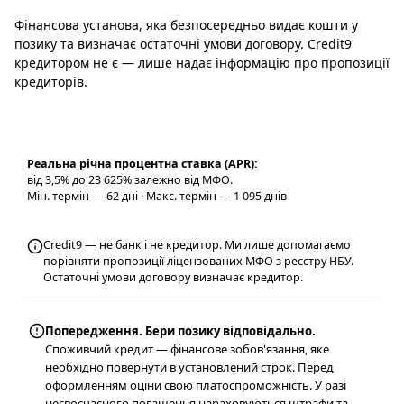
Фінансова установа, яка безпосередньо видає кошти у
позику та визначає остаточні умови договору. Credit9
кредитором не є — лише надає інформацію про пропозиції
кредиторів.
Реальна річна процентна ставка (APR):
від 3,5% до 23 625% залежно від МФО.
Мін. термін — 62 дні · Макс. термін — 1 095 днів
Credit9 — не банк і не кредитор. Ми лише допомагаємо
порівняти пропозиції ліцензованих МФО з реєстру НБУ.
Остаточні умови договору визначає кредитор.
Попередження. Бери позику відповідально.
Споживчий кредит — фінансове зобов'язання, яке
необхідно повернути в установлений строк. Перед
оформленням оціни свою платоспроможність. У разі
несвоєчасного погашення нараховуються штрафи та