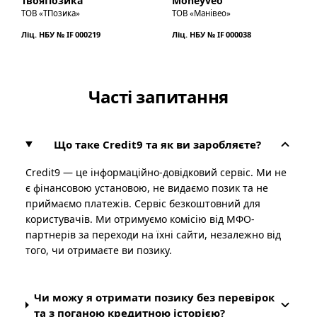
ТвояПозика
Moneyveo
ТОВ «ТПозика»
ТОВ «Манівео»
Ліц. НБУ № IF 000219
Ліц. НБУ № IF 000038
Часті запитання
Що таке Credit9 та як ви заробляєте?
Credit9 — це інформаційно-довідковий сервіс. Ми не
є фінансовою установою, не видаємо позик та не
приймаємо платежів. Сервіс безкоштовний для
користувачів. Ми отримуємо комісію від МФО-
партнерів за переходи на їхні сайти, незалежно від
того, чи отримаєте ви позику.
Чи можу я отримати позику без перевірок
та з поганою кредитною історією?