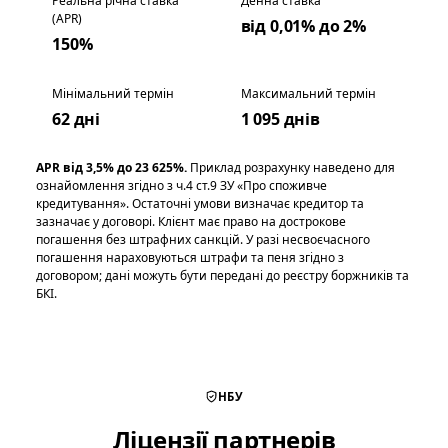
Реальна річна ставка
Денна ставка
(APR)
від 0,01% до 2%
150%
Мінімальний термін
Максимальний термін
62 дні
1 095 днів
APR від 3,5% до 23 625%.
Приклад розрахунку наведено для
ознайомлення згідно з ч.4 ст.9 ЗУ «Про споживче
кредитування». Остаточні умови визначає кредитор та
зазначає у договорі. Клієнт має право на дострокове
погашення без штрафних санкцій. У разі несвоєчасного
погашення нараховуються штрафи та пеня згідно з
договором; дані можуть бути передані до реєстру боржників та
БКІ.
НБУ
Ліцензії партнерів