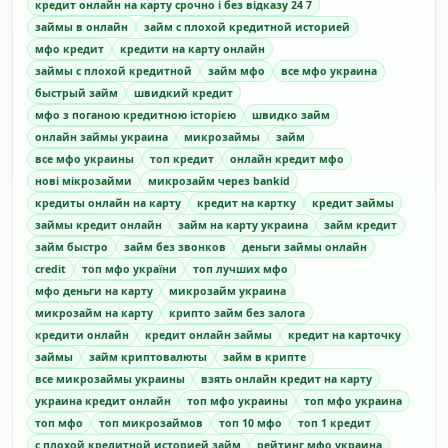
кредит онлайн на карту срочно і без відказу 24 7
займы в онлайн
займ с плохой кредитной историей
мфо кредит
кредити на карту онлайн
займы с плохой кредитной
займ мфо
все мфо украина
быстрый займ
швидкий кредит
мфо з поганою кредитною історією
швидко займ
онлайн займы украина
микрозаймы
займ
все мфо украины
топ кредит
онлайн кредит мфо
нові мікрозайми
микрозайм через bankid
кредиты онлайн на карту
кредит на картку
кредит займы
займы кредит онлайн
займ на карту украина
займ кредит
займ быстро
займ без звонков
деньги займы онлайн
credit
топ мфо україни
топ лучших мфо
мфо деньги на карту
микрозайм украина
микрозайм на карту
крипто займ без залога
кредити онлайн
кредит онлайн займы
кредит на карточку
займы
займ криптовалюты
займ в крипте
все микрозаймы украины
взять онлайн кредит на карту
украина кредит онлайн
топ мфо украины
топ мфо украина
топ мфо
топ микрозаймов
топ 10 мфо
топ 1 кредит
с плохой кредитной историей займ
рейтинг мфо украина