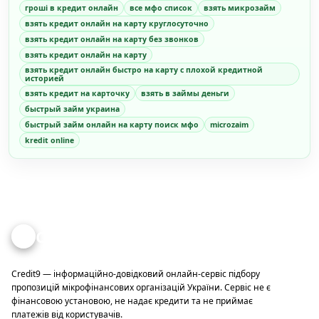
гроші в кредит онлайн
все мфо список
взять микрозайм
взять кредит онлайн на карту круглосуточно
взять кредит онлайн на карту без звонков
взять кредит онлайн на карту
взять кредит онлайн быстро на карту с плохой кредитной
историей
взять кредит на карточку
взять в займы деньги
быстрый займ украина
быстрый займ онлайн на карту поиск мфо
microzaim
kredit online
Credit
9
Credit9 — інформаційно-довідковий онлайн-сервіс підбору
пропозицій мікрофінансових організацій України. Сервіс не є
фінансовою установою, не надає кредити та не приймає
платежів від користувачів.