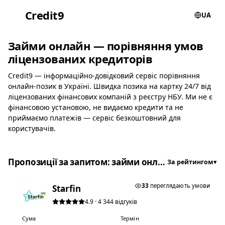
Credit
9
UA
Займи онлайн — порівняння умов
ліцензованих кредиторів
Credit9 — інформаційно-довідковий сервіс порівняння
онлайн-позик в Україні. Швидка позика на картку 24/7 від
ліцензованих фінансових компаній з реєстру НБУ. Ми не є
фінансовою установою, не видаємо кредити та не
приймаємо платежів — сервіс безкоштовний для
користувачів.
Пропозиції за запитом: займи онлайн
За рейтингом
▾
★ ТОП #1
33
переглядають умови
Starfin
4.9 · 4 344 відгуків
Сума
Термін