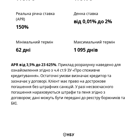
Реальна річна ставка
Денна ставка
(APR)
від 0,01% до 2%
150%
Мінімальний термін
Максимальний термін
62 дні
1 095 днів
APR від 3,5% до 23 625%.
Приклад розрахунку наведено для
ознайомлення згідно з ч.4 ст.9 ЗУ «Про споживче
кредитування». Остаточні умови визначає кредитор та
зазначає у договорі. Клієнт має право на дострокове
погашення без штрафних санкцій. У разі несвоєчасного
погашення нараховуються штрафи та пеня згідно з
договором; дані можуть бути передані до реєстру боржників та
БКІ.
НБУ