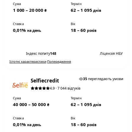
Сума
Термін
1 000 – 20 000
62 – 1 095
₴
днів
Ставка
Вік
0,01%
18 – 60
на день
років
Переглянути умови
Індекс попиту
148
Ліцензія НБУ
Істотні характеристики
·
Попередження
★ ТОП #2
35
переглядають умови
Selfiecredit
4.9 · 7 044 відгуків
Сума
Термін
40 000 – 50 000
62 – 1 095
₴
днів
Ставка
Вік
0,01%
18 – 60
на день
років