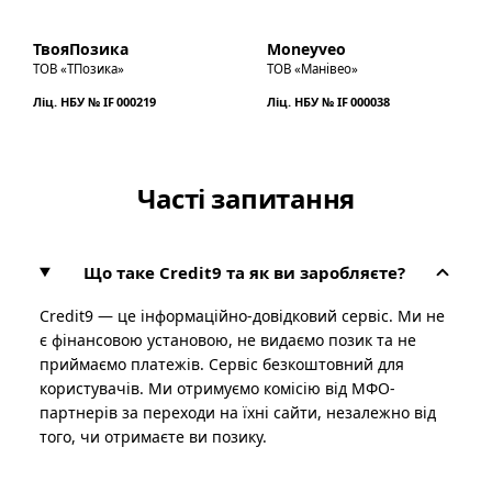
ТвояПозика
Moneyveo
ТОВ «ТПозика»
ТОВ «Манівео»
Ліц. НБУ № IF 000219
Ліц. НБУ № IF 000038
Часті запитання
Що таке Credit9 та як ви заробляєте?
Credit9 — це інформаційно-довідковий сервіс. Ми не
є фінансовою установою, не видаємо позик та не
приймаємо платежів. Сервіс безкоштовний для
користувачів. Ми отримуємо комісію від МФО-
партнерів за переходи на їхні сайти, незалежно від
того, чи отримаєте ви позику.