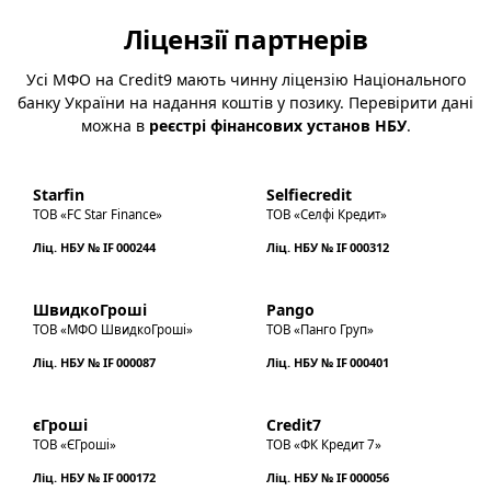
Ліцензії партнерів
Усі МФО на Credit9 мають чинну ліцензію Національного
банку України на надання коштів у позику. Перевірити дані
можна в
реєстрі фінансових установ НБУ
.
Starfin
Selfiecredit
ТОВ «FC Star Finance»
ТОВ «Селфі Кредит»
Ліц. НБУ № IF 000244
Ліц. НБУ № IF 000312
ШвидкоГроші
Pango
ТОВ «МФО ШвидкоГроші»
ТОВ «Панго Груп»
Ліц. НБУ № IF 000087
Ліц. НБУ № IF 000401
єГроші
Credit7
ТОВ «ЄГроші»
ТОВ «ФК Кредит 7»
Ліц. НБУ № IF 000172
Ліц. НБУ № IF 000056