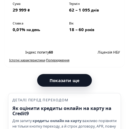
Сума
Термін
29 999
62 – 1 095
₴
днів
Ставка
Вік
0,01%
18 – 60
на день
років
Переглянути умови
Індекс попиту
60
Ліцензія НБУ
Істотні характеристики
·
Попередження
Показати ще
ДЕТАЛІ ПЕРЕД ПЕРЕХОДОМ
Як оцінити кредиты онлайн на карту на
Credit9
Для запиту
кредиты онлайн на карту
важливо порівняти
не тільки кнопку переходу, а й строк договору, APR, повну