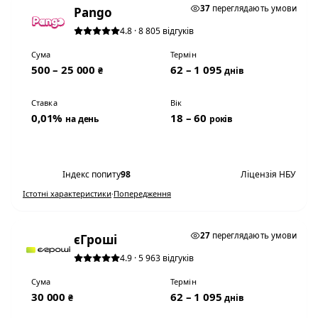
37
переглядають умови
Pango
4.8 · 8 805 відгуків
Сума
Термін
500 – 25 000
62 – 1 095
₴
днів
Ставка
Вік
0,01%
18 – 60
на день
років
Переглянути умови
Індекс попиту
98
Ліцензія НБУ
Істотні характеристики
·
Попередження
0,01% НА ДЕНЬ
27
переглядають умови
єГроші
4.9 · 5 963 відгуків
Сума
Термін
30 000
62 – 1 095
₴
днів