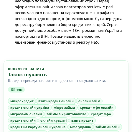
необхідно повернути в установлений строк. Перед
оформленням оціни свою платоспроможність. У разі
несвоєчасного погашення нараховуються штрафи та
пеня згідно з договором; інформація може бути передана
до реєстру боржників та бюро кредитних історій. Сервіс
доступний лише особам віком 18+, громадянам України з
паспортом та ІПН. Позики надають виключно
ліцензовані фінансові установи з реєстру НБУ.
ПОПУЛЯРНІ ЗАПИТИ
Також шукають
Швидкі переходи на сторінки під основні пошукові запити.
131 тем
микрокредит
взять кредит онлайн
онлайн займ
кредит онлайн україна
мікро займи
кредит мфо онлайн
мікрозайм онлайн
займы в криптовалюте
кредит мфо
кредит онлайн
онлайн кредиті
взять кредит
кредит на карту онлайн украина
мфо україна
займи онлайн