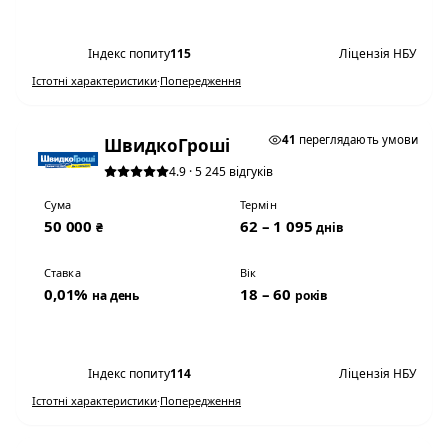
Переглянути умови
Індекс попиту
115
Ліцензія НБУ
Істотні характеристики
·
Попередження
★ ТОП #3
41
переглядають умови
ШвидкоГроші
4.9 · 5 245 відгуків
Сума
Термін
50 000
62 – 1 095
₴
днів
Ставка
Вік
0,01%
18 – 60
на день
років
Переглянути умови
Індекс попиту
114
Ліцензія НБУ
Істотні характеристики
·
Попередження
0,01% НА ДЕНЬ