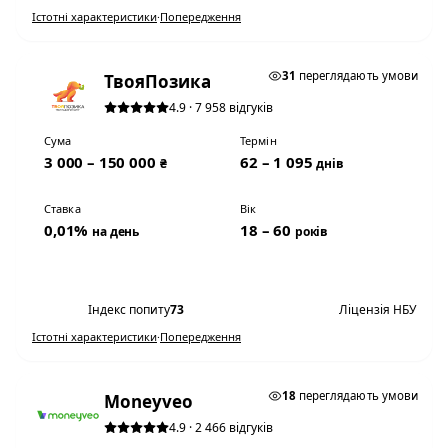
Істотні характеристики
·
Попередження
0,01% НА ДЕНЬ
31
переглядають умови
ТвояПозика
4.9 · 7 958 відгуків
Сума
Термін
3 000 – 150 000
62 – 1 095
₴
днів
Ставка
Вік
0,01%
18 – 60
на день
років
Переглянути умови
Індекс попиту
73
Ліцензія НБУ
Істотні характеристики
·
Попередження
0,01% НА ДЕНЬ
18
переглядають умови
Moneyveo
4.9 · 2 466 відгуків