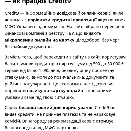
— як працює Credit9
Credit9 — інформаційно-довідковий онлайн-сервіс, який
допомагає
порівняти кредитні пропозиції
ліцензованих
МФО України в одному місці. На сайті зібрано перевірені
фінансові компанії з реєстру НБУ, що видають
мікропозики онлайн на картку
цілодобово, без черг і
без зайвих документів.
Замість того, щоб переходити з сайту на сайт, користувач
бачить умови кредиторів одразу: суму від 500 до 50 000 ₴,
термін від 62 до 1 095 днів, реальну річну процентну
ставку (APR), вимоги до позичальника, документи та
рейтинг популярності. Це економить час і дозволяє
порівняти
позику на картку онлайн
з прозорими
умовами саме під твою ситуацію.
Сервіс
безкоштовний для користувачів
: Credit9 не
видає кредити, не приймає платежів та не нараховує
комісій. Винагороду за рекомендації сервіс отримує
безпосередньо від МФО-партнерів.