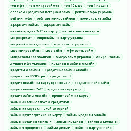
топ мфо
топ микрозаймов
топ 10 мфо
топ 1 кредит
с плохой кредитной историей займ
рейтинг мфо украина
рейтинг мфо
рейтинг микрозаймов
промокод на займ
оформить займы
оформить займ
онлайн кредит 24/7 на карту
онлайн займ на карту
мікрокредит
мікрозайм на карту україна
мікрозайм без дзвінків
мфо список украина
мфо микрозаймы
мфо займ
мфо взять займ
микрозайм без звонков
микро займ украина
микро - займы
лучшие мфо украины
кредиты и займы онлайн
кредиты и займы
кредитные займы онлайн
кредит топ 30000 грн
кредит топ 1
кредит онлайн на карту срочно 24 7
кредит онлайн займ
кредит онлайн 24/7
кредит на карту мфо
кредит займы онлайн
кредит займ на карту
займы онлайн с плохой кредитной
займы на карту с плохой историей
займы круглосуточно на карту
займы кредиты онлайн
займы кредиты на карту
займы кредиты
займы и кредиты
займы 0 процентов
займи деньги
займ на карту онлайн