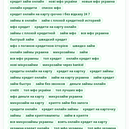
кредит займ онлайн
нові мфо україни
новые мфо украина
онлайн кредити
список мфо
кредит онлайн на карту срочно і без відказу 24 7
займы в онлайн
займ с плохой кредитной историей
мфо кредит
кредити на карту онлайн
займы с плохой кредитной
займ мфо
все мфо украина
быстрый займ
швидкий кредит
мфо з поганою кредитною історією
швидко займ
онлайн займы украина
микрозаймы
займ
все мфо украины
топ кредит
онлайн кредит мфо
нові мікрозайми
микрозайм через bankid
кредиты онлайн на карту
кредит на картку
кредит займы
займы кредит онлайн
займ на карту украина
займ кредит
займ быстро
займ без звонков
деньги займы онлайн
credit
топ мфо україни
топ лучших мфо
мфо деньги на карту
микрозайм украина
микрозайм на карту
крипто займ без залога
кредити онлайн
кредит онлайн займы
кредит на карточку
займы
займ криптовалюты
займ в крипте
все микрозаймы украины
взять онлайн кредит на карту
украина кредит онлайн
топ мфо украины
топ мфо украина