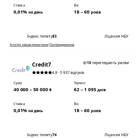
Ставка
Вік
0,01%
18 – 60
на день
років
Переглянути умови
Індекс попиту
83
Ліцензія НБУ
Істотні характеристики
·
Попередження
0,01% НА ДЕНЬ
10
переглядають умови
Credit7
4.9 · 5 937 відгуків
Сума
Термін
40 000 – 50 000
62 – 1 095
₴
днів
Ставка
Вік
0,01%
18 – 60
на день
років
Переглянути умови
Індекс попиту
74
Ліцензія НБУ