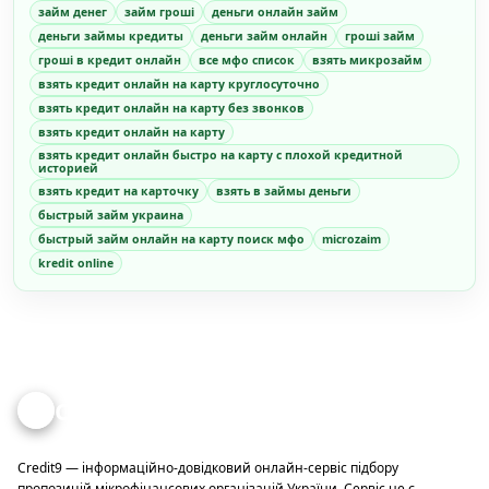
займ денег
займ гроші
деньги онлайн займ
деньги займы кредиты
деньги займ онлайн
гроші займ
гроші в кредит онлайн
все мфо список
взять микрозайм
взять кредит онлайн на карту круглосуточно
взять кредит онлайн на карту без звонков
взять кредит онлайн на карту
взять кредит онлайн быстро на карту с плохой кредитной
историей
взять кредит на карточку
взять в займы деньги
быстрый займ украина
быстрый займ онлайн на карту поиск мфо
microzaim
kredit online
Credit
9
Credit9 — інформаційно-довідковий онлайн-сервіс підбору
пропозицій мікрофінансових організацій України. Сервіс не є