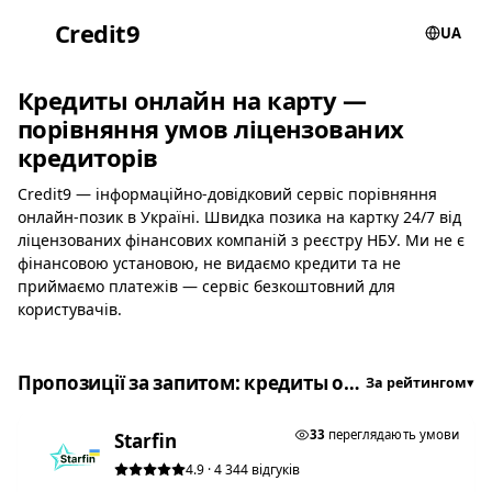
Credit
9
UA
Кредиты онлайн на карту —
порівняння умов ліцензованих
кредиторів
Credit9 — інформаційно-довідковий сервіс порівняння
онлайн-позик в Україні. Швидка позика на картку 24/7 від
ліцензованих фінансових компаній з реєстру НБУ. Ми не є
фінансовою установою, не видаємо кредити та не
приймаємо платежів — сервіс безкоштовний для
користувачів.
Пропозиції за запитом: кредиты онлайн на карту
За рейтингом
▾
★ ТОП #1
33
переглядають умови
Starfin
4.9 · 4 344 відгуків