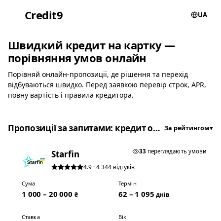
Credit
9
UA
Швидкий кредит на картку —
порівняння умов онлайн
Порівняй онлайн-пропозиції, де рішення та перехід
відбуваються швидко. Перед заявкою перевір строк, APR,
повну вартість і правила кредитора.
Пропозиції за запитами: кредит онлайн, мікрозайм онлайн, позика на картку
За рейтингом
▾
★ ТОП #1
33
переглядають умови
Starfin
4.9 · 4 344 відгуків
Сума
Термін
1 000 – 20 000
62 – 1 095
₴
днів
Ставка
Вік