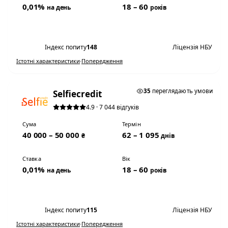
0,01%
18 – 60
на день
років
Переглянути умови
Індекс попиту
148
Ліцензія НБУ
Істотні характеристики
·
Попередження
★ ТОП #2
35
переглядають умови
Selfiecredit
4.9 · 7 044 відгуків
Сума
Термін
40 000 – 50 000
62 – 1 095
₴
днів
Ставка
Вік
0,01%
18 – 60
на день
років
Переглянути умови
Індекс попиту
115
Ліцензія НБУ
Істотні характеристики
·
Попередження