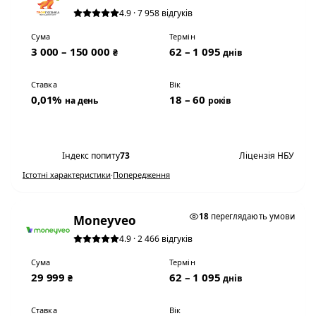
4.9 · 7 958 відгуків
Сума
Термін
3 000 – 150 000
62 – 1 095
₴
днів
Ставка
Вік
0,01%
18 – 60
на день
років
Переглянути умови
Індекс попиту
73
Ліцензія НБУ
Істотні характеристики
·
Попередження
0,01% НА ДЕНЬ
18
переглядають умови
Moneyveo
4.9 · 2 466 відгуків
Сума
Термін
29 999
62 – 1 095
₴
днів
Ставка
Вік