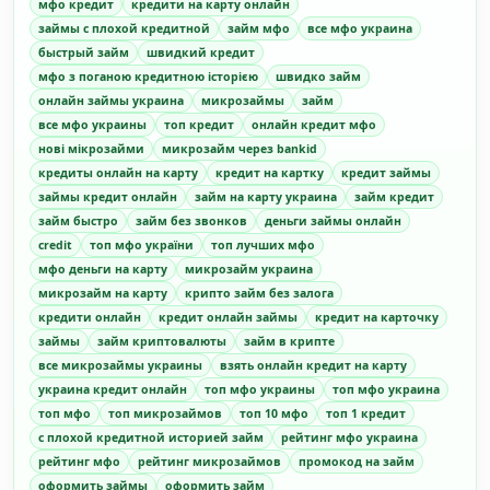
мфо кредит
кредити на карту онлайн
займы с плохой кредитной
займ мфо
все мфо украина
быстрый займ
швидкий кредит
мфо з поганою кредитною історією
швидко займ
онлайн займы украина
микрозаймы
займ
все мфо украины
топ кредит
онлайн кредит мфо
нові мікрозайми
микрозайм через bankid
кредиты онлайн на карту
кредит на картку
кредит займы
займы кредит онлайн
займ на карту украина
займ кредит
займ быстро
займ без звонков
деньги займы онлайн
credit
топ мфо україни
топ лучших мфо
мфо деньги на карту
микрозайм украина
микрозайм на карту
крипто займ без залога
кредити онлайн
кредит онлайн займы
кредит на карточку
займы
займ криптовалюты
займ в крипте
все микрозаймы украины
взять онлайн кредит на карту
украина кредит онлайн
топ мфо украины
топ мфо украина
топ мфо
топ микрозаймов
топ 10 мфо
топ 1 кредит
с плохой кредитной историей займ
рейтинг мфо украина
рейтинг мфо
рейтинг микрозаймов
промокод на займ
оформить займы
оформить займ