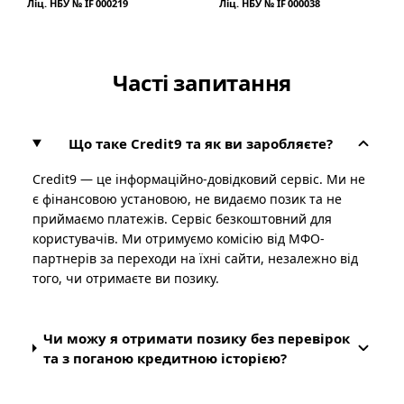
Ліц. НБУ № IF 000219
Ліц. НБУ № IF 000038
Часті запитання
Що таке Credit9 та як ви заробляєте?
Credit9 — це інформаційно-довідковий сервіс. Ми не
є фінансовою установою, не видаємо позик та не
приймаємо платежів. Сервіс безкоштовний для
користувачів. Ми отримуємо комісію від МФО-
партнерів за переходи на їхні сайти, незалежно від
того, чи отримаєте ви позику.
Чи можу я отримати позику без перевірок
та з поганою кредитною історією?