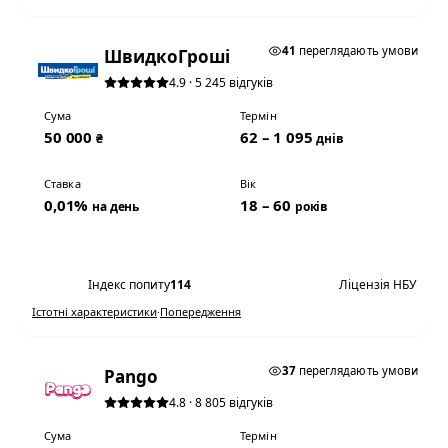
★ ТОП #3
41
переглядають умови
ШвидкоГроші
4.9 · 5 245 відгуків
Сума
Термін
50 000
62 – 1 095
₴
днів
Ставка
Вік
0,01%
18 – 60
на день
років
Переглянути умови
Індекс попиту
114
Ліцензія НБУ
Істотні характеристики
·
Попередження
0,01% НА ДЕНЬ
37
переглядають умови
Pango
4.8 · 8 805 відгуків
Сума
Термін