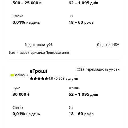
500 – 25 000
62 – 1 095
₴
днів
Ставка
Вік
0,01%
18 – 60
на день
років
Переглянути умови
Індекс попиту
98
Ліцензія НБУ
Істотні характеристики
·
Попередження
0,01% НА ДЕНЬ
27
переглядають умови
єГроші
4.9 · 5 963 відгуків
Сума
Термін
30 000
62 – 1 095
₴
днів
Ставка
Вік
0,01%
18 – 60
на день
років
Переглянути умови