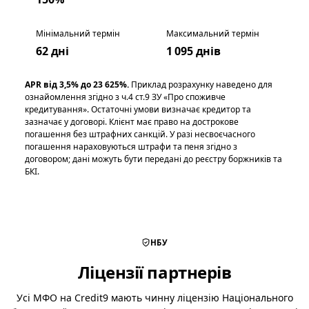
Мінімальний термін
Максимальний термін
62 дні
1 095 днів
APR від 3,5% до 23 625%.
Приклад розрахунку наведено для
ознайомлення згідно з ч.4 ст.9 ЗУ «Про споживче
кредитування». Остаточні умови визначає кредитор та
зазначає у договорі. Клієнт має право на дострокове
погашення без штрафних санкцій. У разі несвоєчасного
погашення нараховуються штрафи та пеня згідно з
договором; дані можуть бути передані до реєстру боржників та
БКІ.
НБУ
Ліцензії партнерів
Усі МФО на Credit9 мають чинну ліцензію Національного