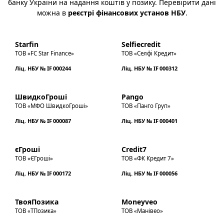
банку України на надання коштів у позику. Перевірити дані
можна в
реєстрі фінансових установ НБУ
.
Starfin
Selfiecredit
ТОВ «FC Star Finance»
ТОВ «Селфі Кредит»
Ліц. НБУ № IF 000244
Ліц. НБУ № IF 000312
ШвидкоГроші
Pango
ТОВ «МФО ШвидкоГроші»
ТОВ «Панго Груп»
Ліц. НБУ № IF 000087
Ліц. НБУ № IF 000401
єГроші
Credit7
ТОВ «ЄГроші»
ТОВ «ФК Кредит 7»
Ліц. НБУ № IF 000172
Ліц. НБУ № IF 000056
ТвояПозика
Moneyveo
ТОВ «ТПозика»
ТОВ «Манівео»