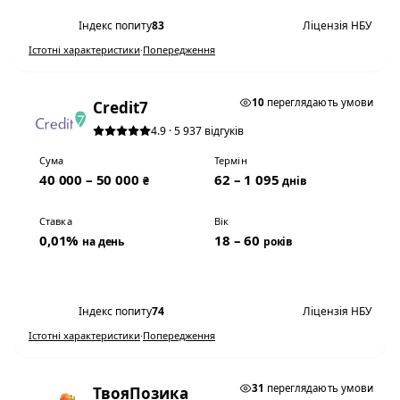
Індекс попиту
83
Ліцензія НБУ
Істотні характеристики
·
Попередження
0,01% НА ДЕНЬ
10
переглядають умови
Credit7
4.9 · 5 937 відгуків
Сума
Термін
40 000 – 50 000
62 – 1 095
₴
днів
Ставка
Вік
0,01%
18 – 60
на день
років
Переглянути умови
Індекс попиту
74
Ліцензія НБУ
Істотні характеристики
·
Попередження
0,01% НА ДЕНЬ
31
переглядають умови
ТвояПозика