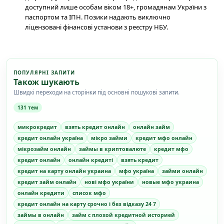
доступний лише особам віком 18+, громадянам України з
паспортом та ІПН. Позики надають виключно
ліцензовані фінансові установи з реєстру НБУ.
ПОПУЛЯРНІ ЗАПИТИ
Також шукають
Швидкі переходи на сторінки під основні пошукові запити.
131 тем
микрокредит
взять кредит онлайн
онлайн займ
кредит онлайн україна
мікро займи
кредит мфо онлайн
мікрозайм онлайн
займы в криптовалюте
кредит мфо
кредит онлайн
онлайн кредиті
взять кредит
кредит на карту онлайн украина
мфо україна
займи онлайн
кредит займ онлайн
нові мфо україни
новые мфо украина
онлайн кредити
список мфо
кредит онлайн на карту срочно і без відказу 24 7
займы в онлайн
займ с плохой кредитной историей