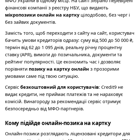
МФО України в одному місці. На сайті зібрано перевірені
фінансові компанії з реєстру НБУ, що видають
мікропозики онлайн на картку
цілодобово, без черг і
без зайвих документів.
Замість того, щоб переходити з сайту на сайт, користувач
бачить умови кредиторів одразу: суму від 500 до 50 000 ₴,
термін від 62 до 1 095 днів, реальну річну процентну
ставку (APR), вимоги до позичальника, документи та
рейтинг популярності. Це економить час і дозволяє
порівняти
позику на картку онлайн
з прозорими
умовами саме під твою ситуацію.
Сервіс
безкоштовний для користувачів
: Credit9 не
видає кредити, не приймає платежів та не нараховує
комісій. Винагороду за рекомендації сервіс отримує
безпосередньо від МФО-партнерів.
Кому підійде онлайн-позика на картку
Онлайн-позики розглядають ліцензовані кредитори для