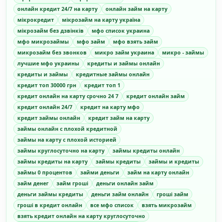
онлайн кредит 24/7 на карту
онлайн займ на карту
мікрокредит
мікрозайм на карту україна
мікрозайм без дзвінків
мфо список украина
мфо микрозаймы
мфо займ
мфо взять займ
микрозайм без звонков
микро займ украина
микро - займы
лучшие мфо украины
кредиты и займы онлайн
кредиты и займы
кредитные займы онлайн
кредит топ 30000 грн
кредит топ 1
кредит онлайн на карту срочно 24 7
кредит онлайн займ
кредит онлайн 24/7
кредит на карту мфо
кредит займы онлайн
кредит займ на карту
займы онлайн с плохой кредитной
займы на карту с плохой историей
займы круглосуточно на карту
займы кредиты онлайн
займы кредиты на карту
займы кредиты
займы и кредиты
займы 0 процентов
займи деньги
займ на карту онлайн
займ денег
займ гроші
деньги онлайн займ
деньги займы кредиты
деньги займ онлайн
гроші займ
гроші в кредит онлайн
все мфо список
взять микрозайм
взять кредит онлайн на карту круглосуточно